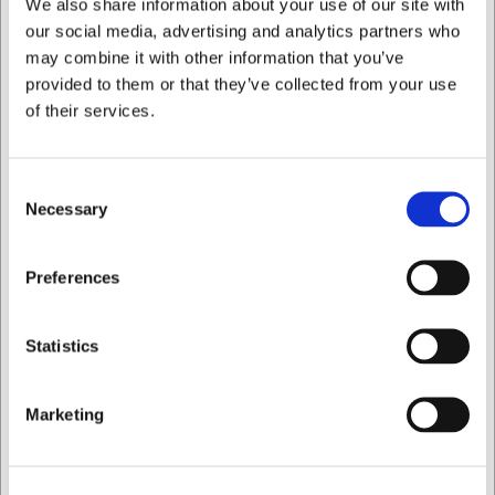
We also share information about your use of our site with
our social media, advertising and analytics partners who
may combine it with other information that you’ve
Information
Specifikationer
Dokumenter
provided to them or that they’ve collected from your use
of their services.
Hulske svær rustfri 8 cm
Consent
Bestsellers i Hulske
Necessary
Selection
Jeg ønsker at handle som
Preferences
Privat
Erhverv
Statistics
Marketing
10114
72854
Fritureske RF Ø14 cm
Hulske, Buffet, RF, 28,5
længde 44 cm
cm