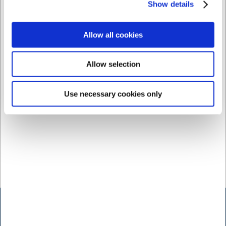
Show details
DKK 199,00
DKK 159,00
/ stk
/ stk
DKK 159,20 ekskl. moms
DKK 127,20 ekskl. moms
Allow all cookies
Køb nu
Køb nu
Allow selection
Ca. +20 på lager
-
Ca. +20 på lager
-
Levering: 2-3 dage
Levering: 2-3 dage
Use necessary cookies only
Kontakt