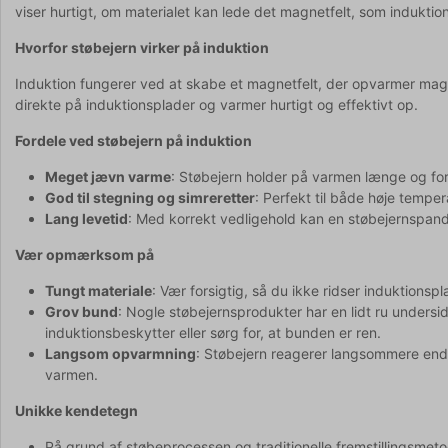
viser hurtigt, om materialet kan lede det magnetfelt, som indukti
Hvorfor støbejern virker på induktion
Induktion fungerer ved at skabe et magnetfelt, der opvarmer magne
direkte på induktionsplader og varmer hurtigt og effektivt op.
Fordele ved støbejern på induktion
Meget jævn varme
: Støbejern holder på varmen længe og ford
God til stegning og simreretter
: Perfekt til både høje tempe
Lang levetid
: Med korrekt vedligehold kan en støbejernspande
Vær opmærksom på
Tungt materiale
: Vær forsigtig, så du ikke ridser induktionsp
Grov bund
: Nogle støbejernsprodukter har en lidt ru undersi
induktionsbeskytter eller sørg for, at bunden er ren.
Langsom opvarmning
: Støbejern reagerer langsommere end 
varmen.
Unikke kendetegn
På grund af støbeprocessen og traditionelle fremstillingsmeto