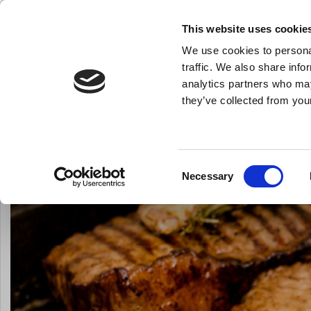
KLUB LARSEN TILMELDING
NY ERHVERVSKUNDE
This website uses cookie
We use cookies to personal
- Køkkenudstyr til professionelle og entus
traffic. We also share info
analytics partners who may
they’ve collected from your
Knive & Strygestål
Bageudstyr
Køkkenredskaber
Du er her:
Forside
Inspiration
Gear
Guide Førstegangsbehandl
Consent
Necessary
Selection