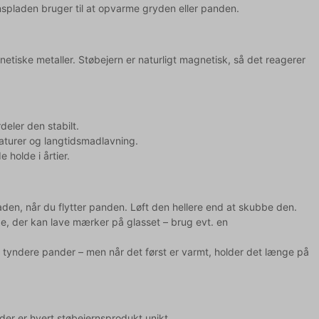
onspladen bruger til at opvarme gryden eller panden.
tiske metaller. Støbejern er naturligt magnetisk, så det reagerer
eler den stabilt.
raturer og langtidsmadlavning.
 holde i årtier.
laden, når du flytter panden. Løft den hellere end at skubbe den.
de, der kan lave mærker på glasset – brug evt. en
tyndere pander – men når det først er varmt, holder det længe på
der er hvert støbejernsprodukt unikt.