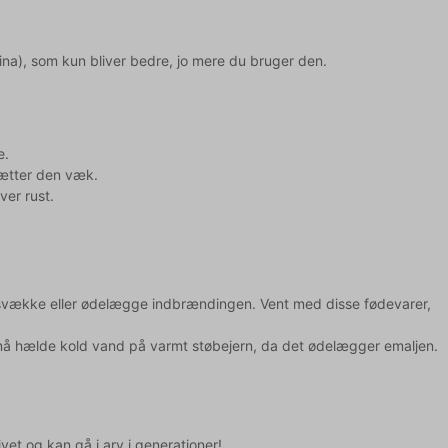
na), som kun bliver bedre, jo mere du bruger den.
e.
 sætter den væk.
ver rust.
n svække eller ødelægge indbrændingen. Vent med disse fødevarer,
må hælde kold vand på varmt støbejern, da det ødelægger emaljen.
vet og kan gå i arv i generationer!