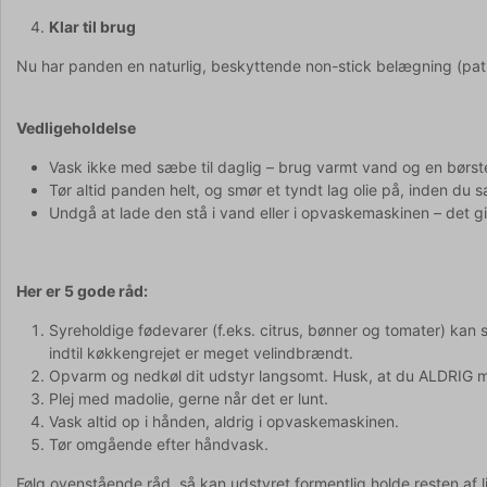
Klar til brug
Nu har panden en naturlig, beskyttende non-stick belægning (pati
Vedligeholdelse
Vask ikke med sæbe til daglig – brug varmt vand og en børst
Tør altid panden helt, og smør et tyndt lag olie på, inden du
Undgå at lade den stå i vand eller i opvaskemaskinen – det gi
Her er 5 gode råd:
Syreholdige fødevarer (f.eks. citrus, bønner og tomater) ka
indtil køkkengrejet er meget velindbrændt.
Opvarm og nedkøl dit udstyr langsomt. Husk, at du ALDRIG 
Plej med madolie, gerne når det er lunt.
Vask altid op i hånden, aldrig i opvaskemaskinen.
Tør omgående efter håndvask.
Følg ovenstående råd, så kan udstyret formentlig holde resten af li