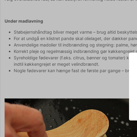
Under madlavning
Støbejernshåndtag bliver meget varme – brug altid beskytte
For at undgå en klistret pande skal olielaget, der dækker pa
Anvendelige madolier til indbrænding og stegning: palme, hørfr
Korrekt pleje og regelmæssig indbrænding gør køkkengrejet g
Syreholdige fødevarer (f.eks. citrus, bønner og tomater) ka
indtil køkkengrejet er meget velindbrændt.
Nogle fødevarer kan hænge fast de første par gange – brug lid