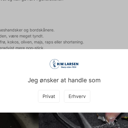
lseshandsker og bordskånere.
nden, være meget tyndt.
ø, kokos, oliven, majs, raps eller shortening.
radvist mere non-stick.
n svække eller ødelægge indbrændingen. Vent med disse fødevarer,
t ekstra madolie, indtil indbrændingen er stærk og stabil.
Jeg ønsker at handle som
Privat
Erhverv