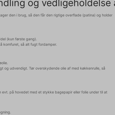
dling og vedligeholdelse 
ger den i brug, så den får den rigtige overflade (patina) og holder
del (kun første gang).
å komfuret, så alt fugt fordamper.
øolie.
igt og udvendigt. Tør overskydende olie af med køkkenrulle, så
evt. på hovedet med et stykke bagepapir eller folie under til at
ægning.