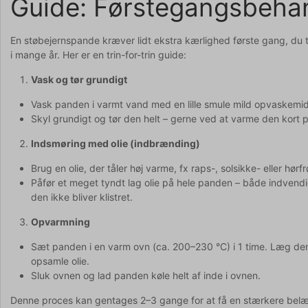
Guide: Førstegangsbehan
En støbejernspande kræver lidt ekstra kærlighed første gang, du ta
i mange år. Her er en trin-for-trin guide:
Vask og tør grundigt
Vask panden i varmt vand med en lille smule mild opvaskemid
Skyl grundigt og tør den helt – gerne ved at varme den kort p
Indsmøring med olie (indbrænding)
Brug en olie, der tåler høj varme, fx raps-, solsikke- eller hørfr
Påfør et meget tyndt lag olie på hele panden – både indvend
den ikke bliver klistret.
Opvarmning
Sæt panden i en varm ovn (ca. 200–230 °C) i 1 time. Læg den 
opsamle olie.
Sluk ovnen og lad panden køle helt af inde i ovnen.
Denne proces kan gentages 2–3 gange for at få en stærkere bel