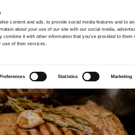
Anmeldelser
s
ise content and ads, to provide social media features and to an
iaster
Søg
rmation about your use of our site with our social media, advertis
 combine it with other information that you’ve provided to them o
 use of their services.
Gryder & Pander
Grill
Køkkenmaskiner
Kokketøj
T
ing og vedligeholdelse af støbejern
Preferences
Statistics
Marketing