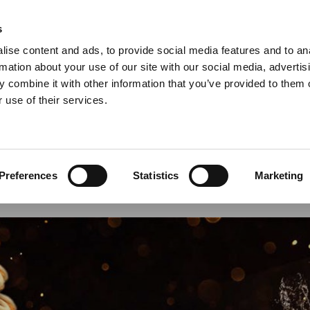
Anmeldelser
s
ise content and ads, to provide social media features and to an
iaster
Søg
rmation about your use of our site with our social media, advertis
 combine it with other information that you’ve provided to them o
 use of their services.
Gryder & Pander
Grill
Køkkenmaskiner
Kokketøj
T
 hjemmelavet
et
Preferences
Statistics
Marketing