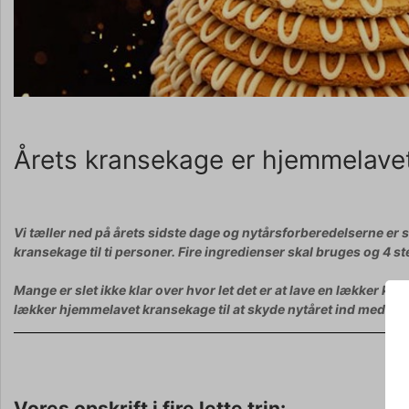
Årets kransekage er hjemmelave
Vi tæller ned på årets sidste dage og nytårsforberedelserne er s
kransekage til ti personer. Fire ingredienser skal bruges og 4 st
Mange er slet ikke klar over hvor let det er at lave en lækker 
lækker hjemmelavet kransekage til at skyde nytåret ind med. D
Vores opskrift i fire lette trin: