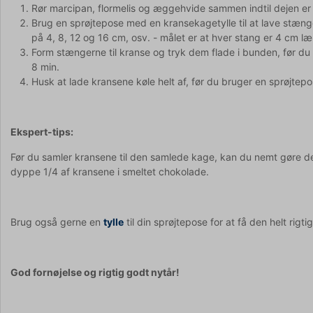
Rør marcipan, flormelis og æggehvide sammen indtil dejen er 
Brug en sprøjtepose med en kransekagetylle til at lave stæ
på 4, 8, 12 og 16 cm, osv. - målet er at hver stang er 4 cm 
Form stængerne til kranse og tryk dem flade i bunden, før d
8 min.
Husk at lade kransene køle helt af, før du bruger en sprøjtepo
Ekspert-tips:
Før du samler kransene til den samlede kage, kan du nemt gøre de
dyppe 1/4 af kransene i smeltet chokolade.
Brug også gerne en
tylle
til din sprøjtepose for at få den helt rigt
God fornøjelse og rigtig godt nytår!