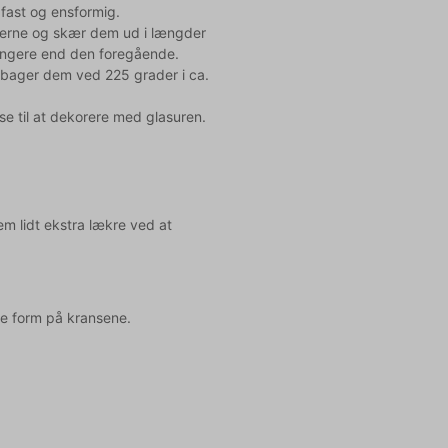
fast og ensformig.
ngerne og skær dem ud i længder
længere end den foregående.
u bager dem ved 225 grader i ca.
se til at dekorere med glasuren.
m lidt ekstra lækre ved at
ige form på kransene.