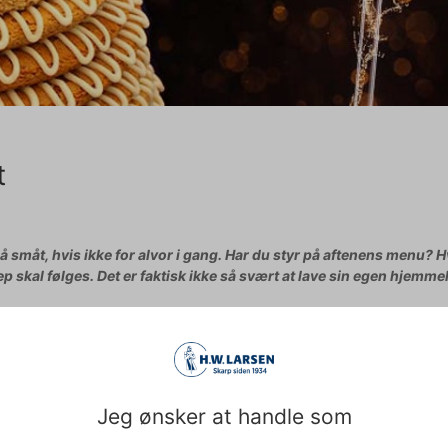
t
å småt, hvis ikke for alvor i gang. Har du styr på aftenens menu? 
ep skal følges. Det er faktisk ikke så svært at lave sin egen hjemm
kransekage. Med ganske få ingredienser og det rigtige køkkenudstyr,
u finder vores opskrift herunder sammen med 4 stykker essentielt
Jeg ønsker at handle som