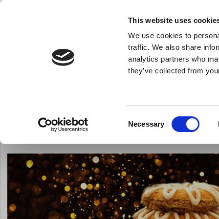
KLUB LARSEN TILMELDING
NY ERHVERVSKUNDE
This website uses cookie
We use cookies to personal
- Køkkenudstyr til professionelle og entus
traffic. We also share info
analytics partners who may
they’ve collected from your
Knive & Strygestål
Bageudstyr
Køkkenredskaber
Du er her:
Forside
Inspiration
Opskrifter
Årets kransekage er
Årets kransekage er hjemmelav
Consent
Necessary
Selection