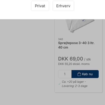
Privat
Erhverv
340
Sprøjtepose 3-40 3 ltr.
40 cm
DKK 69,00
/ stk
DKK 55,20 ekskl. moms
Køb nu
Ca. +20 på lager
-
Levering: 2-3 dage