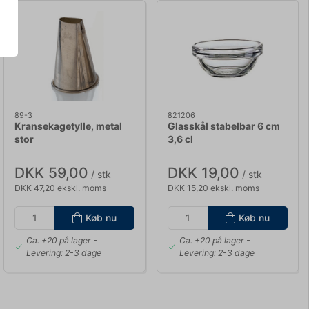
89-3
821206
Kransekagetylle, metal
Glasskål stabelbar 6 cm
stor
3,6 cl
DKK 59,00
DKK 19,00
/ stk
/ stk
DKK 47,20 ekskl. moms
DKK 15,20 ekskl. moms
Køb nu
Køb nu
Ca. +20 på lager
-
Ca. +20 på lager
-
Levering: 2-3 dage
Levering: 2-3 dage