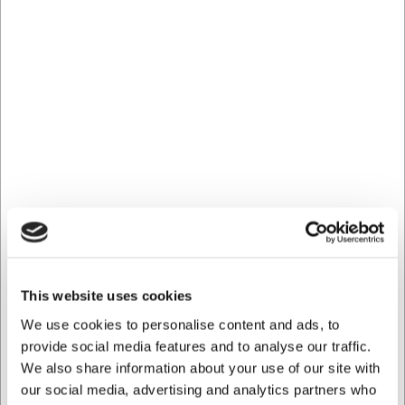
Ingredienser
Til honning og lime-smøren
250 g smør ved stuetemperatur
50 ml honning
Maldon salt efter behov
Skallen fra 2 lime
Til majskolberne
4 majskolber
This website uses cookies
We use cookies to personalise content and ads, to
provide social media features and to analyse our traffic.
Til "pico de gallo"
We also share information about your use of our site with
our social media, advertising and analytics partners who
½ løg, skrællet og finthakket