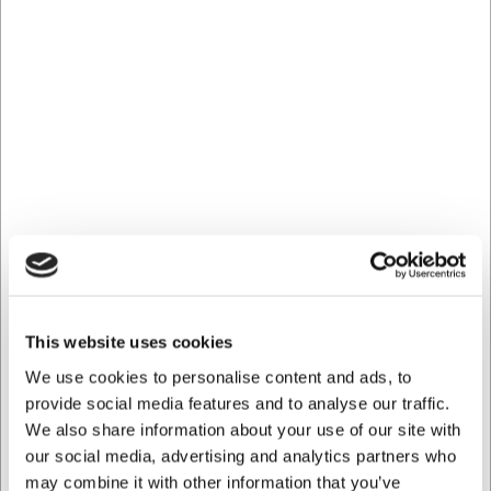
Vand (875 g.)
Ekstra vand (75 g.)
Salt (41 g.)
Gær (2,5 g.)
Dejtemperatur:
22ºc
Køretid langsomt:
7 minutter
Køretid hurtigt:
5 minutter (NB. Salt skal tilsættes de sidste 3
minutter. Ekstra vand tilsættes lidt efter lidt.)
Liggetid:
2 x 120 minutter
Sted:
Stuetemperatur
Dejvægt:
4 x 650 g.
Opslåning:
Aflange.
This website uses cookies
Dejen vendes ud på bordet, hvorpå der drysses fin durum.
Dejen foldes indover sig selv af fire omgange, hvorefter den
We use cookies to personalise content and ads, to
hviler i yderligere 5 minutter. Aflange raskekurve drysses med
provide social media features and to analyse our traffic.
rigeligt rugsigtemel, hvorefter de foldede brød placeres i.
We also share information about your use of our site with
Rasketid:
16-18 timer (på køl)
our social media, advertising and analytics partners who
may combine it with other information that you’ve
Indsætningstemperatur:
290ºc