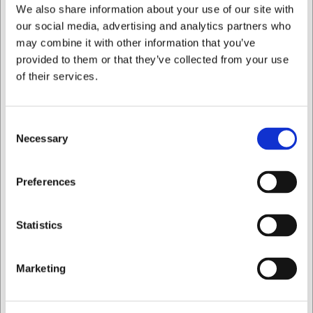
DKK 373,75
DKK 219,00
We also share information about your use of our site with
/ stk
/ stk
DKK 299,00 ekskl. moms
DKK 175,20 ekskl. moms
our social media, advertising and analytics partners who
may combine it with other information that you’ve
Køb nu
Køb nu
provided to them or that they’ve collected from your use
of their services.
Ca. +20 på lager
-
Ca. 9 på lager
- Levering:
Levering: 2-3 dage
2-3 dage
Consent
Necessary
Selection
Jeg ønsker at handle som
Preferences
Privat
Erhverv
Statistics
VIDEOGUIDE
Marketing