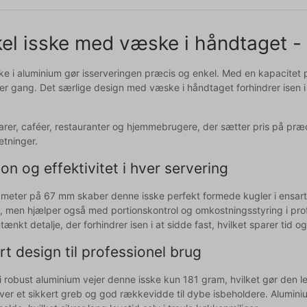
el isske med væske i håndtaget - 
ke i aluminium gør isserveringen præcis og enkel. Med en kapacitet på
ver gang. Det særlige design med væske i håndtaget forhindrer isen i 
sbarer, caféer, restauranter og hjemmebrugere, der sætter pris på pr
etninger.
on og effektivitet i hver servering
meter på 67 mm skaber denne isske perfekt formede kugler i ensartet 
n, men hjælper også med portionskontrol og omkostningsstyring i pr
nkt detalje, der forhindrer isen i at sidde fast, hvilket sparer tid og
t design til professionel brug
t i robust aluminium vejer denne isske kun 181 gram, hvilket gør den
ver et sikkert greb og god rækkevidde til dybe isbeholdere. Aluminiu