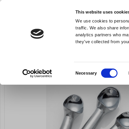
KLUB LARSEN TILMELDING
NY ERHVERVSKUNDE
This website uses cookie
We use cookies to personal
- Køkkenudstyr til professionelle og entus
traffic. We also share info
analytics partners who may
they’ve collected from your
Knive & Strygestål
Bageudstyr
Køkkenredskaber
Isske 1/12 ltr.
Du er her:
Forside
Bageudstyr
Isskeer
Consent
Necessary
Selection