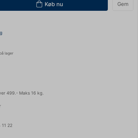
Køb nu
Gem
ng
på lager
ver 499.- Maks 16 kg.
r
 11 22