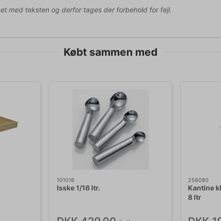
pet med teksten og derfor tages der forbehold for fejl.
Købt sammen med
101016
256080
Isske 1/16 ltr.
Kantine k
8 ltr