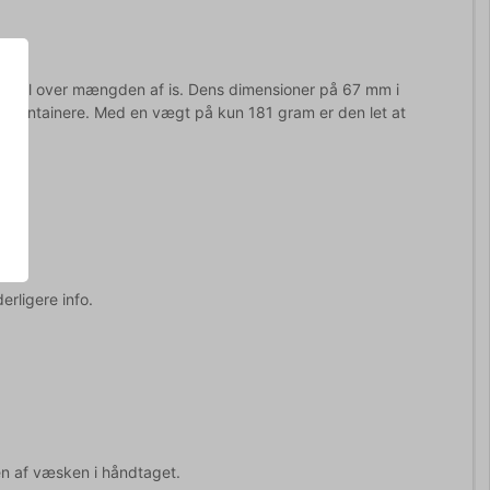
s kontrol over mængden af is. Dens dimensioner på 67 mm i
iscontainere. Med en vægt på kun 181 gram er den let at
erligere info.
en af væsken i håndtaget.