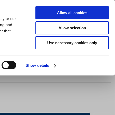
GAVEKORT
INSPIRATION
PRIVAT
ERHVERV
Allow all cookies
alyse our
Indkøbskurv (0)
Gratis levering ved DKK 499
LOG IND
ing and
Allow selection
r that
il servering
Barudstyr
Tilbud
Brands
Slibning
Use necessary cookies only
Show details