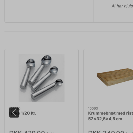
AI har hjul
101020
10063
Isske 1/20 ltr.
Krummebræt med rist
52x32,5x4,5 cm