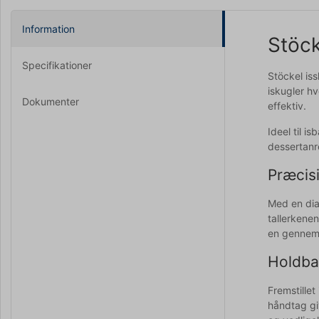
Information
Stöck
Specifikationer
Stöckel iss
iskugler h
Dokumenter
effektiv.
Ideel til i
dessertanr
Præcisi
Med en dia
tallerkene
en gennemtæ
Holdbar
Fremstille
håndtag gi