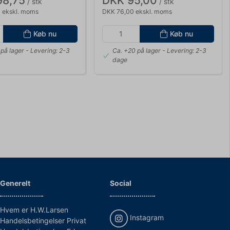
98,75
DKK 95,00
/ stk
/ stk
 ekskl. moms
DKK 76,00 ekskl. moms
Køb nu
Køb nu
på lager
- Levering: 2-3
Ca. +20 på lager
- Levering: 2-3
dage
Generelt
Social
Hvem er H.W.Larsen
Instagram
Handelsbetingelser Privat