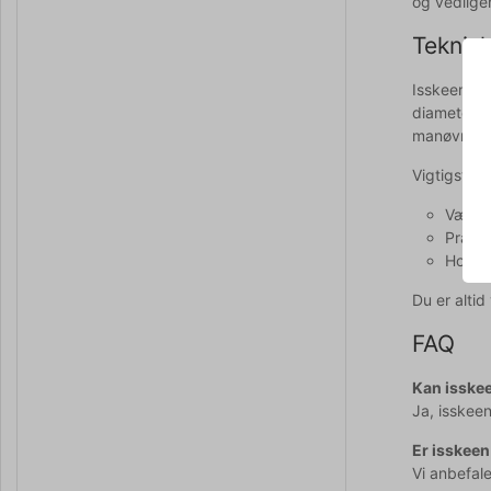
og vedligeh
Teknisk
Isskeen har
diameter o
manøvrere,
Vigtigste f
Væske 
Præcis
Holdba
Du er alti
FAQ
Kan isskeen
Ja, isskeen
Er isskeen
Vi anbefal