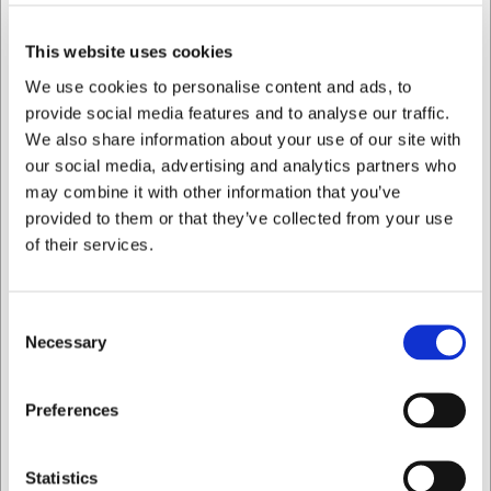
kvalitet og holdbarhed. Den er designet til at klare daglig
brug og er særligt praktisk med sin
This website uses cookies
opvaskemaskinebestandighed. Med et volumen på 1,86
We use cookies to personalise content and ads, to
liter i emballeret tilstand er den nem at transportere og
provide social media features and to analyse our traffic.
opbevare, samtidig med at den tilbyder præcis den rette
mængde plads til servering af mælk eller fløde.
We also share information about your use of our site with
our social media, advertising and analytics partners who
Vigtige produktfordele: - Fremstillet af porcelænsmasse
may combine it with other information that you’ve
med karakteristisk hvid/grå farvetone - Tåler
provided to them or that they’ve collected from your use
opvaskemaskine for nem rengøring og vedligeholdelse -
of their services.
Kompakt design på 70x70 mm med 100 ml kapacitet til
praktisk servering
Du er altid velkommen til at kontakte vores kundeservice
Consent
på
web@hwl.dk
for yderligere info.
Necessary
Selection
FAQ
Jeg ønsker at handle som
Preferences
Kan mælkekanden tåle mikrobølgeovn?
Ja, som porcelænsprodukt kan No.W mælkekanden
bruges i mikrobølgeovn, hvilket gør den praktisk til hurtig
Privat
Erhverv
Statistics
opvarmning af mælk eller fløde.