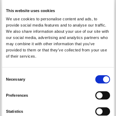
øger du sikkerheden i køkkenet, da skarpe knive ikke
ligger frit tilgængeligt for små børn. Den tunge
This website uses cookies
konstruktion på 1 kg sikrer, at blokken står stabilt, selv når
We use cookies to personalise content and ads, to
du trækker knive ud eller sætter dem tilbage.
provide social media features and to analyse our traffic.
Tekniske specifikationer
We also share information about your use of our site with
our social media, advertising and analytics partners who
Knivblokken fra Heldal Design er fremstillet i mørkt træ,
may combine it with other information that you’ve
som både er holdbart og passer ind i de fleste
provided to them or that they’ve collected from your use
køkkenindretninger. Med sine 6 riller har du plads til dine
of their services.
vigtigste køkkenknive. Den selvstående konstruktion
kræver ingen montering, og den kompakte størrelse gør
den let at placere, selv i mindre køkkener. Vægten på 1 kg
giver stabilitet i daglig brug.
Consent
Necessary
Selection
Denne knivblok giver dig:
Bedre beskyttelse af dine knive, så de holder sig
Jeg ønsker at handle som
Preferences
skarpe længere
Nem og hurtig adgang til dine knive under
madlavningen
Privat
Erhverv
Statistics
Sikker opbevaring væk fra børns rækkevidde