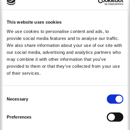
funktionalitet
Med sin sorte, diskrete fremtoning passer knivblokken ind i
This website uses cookies
ethvert køkken uden at dominere visuelt. Den kompakte
størrelse betyder, at den ikke optager unødvendig
We use cookies to personalise content and ads, to
bordplads, men stadig har kapacitet til dine vigtigste
provide social media features and to analyse our traffic.
knive. Den vejer kun 1,2 kg, hvilket gør den stabil nok til at
We also share information about your use of our site with
stå sikkert, men også let nok til at flytte efter behov. Dens
our social media, advertising and analytics partners who
ovale form giver et moderne udtryk og minimerer samtidig
may combine it with other information that you’ve
risikoen for at vælte.
provided to them or that they’ve collected from your use
Tekniske specifikationer
of their services.
Knivblokken er fremstillet i thermoplastisk gummifiber, der
kombinerer holdbarhed med skånsom kontakt til knivene.
Consent
Med en vægt på 1155 gram er den solid uden at være
Necessary
Selection
tung. Den er kompatibel med knive med klinger op til 20
cm, hvilket dækker de fleste almindelige køkkenknive, fra
Jeg ønsker at handle som
urteknive til kokkeknive.
Preferences
Denne knivblok fra Arcos giver dig: