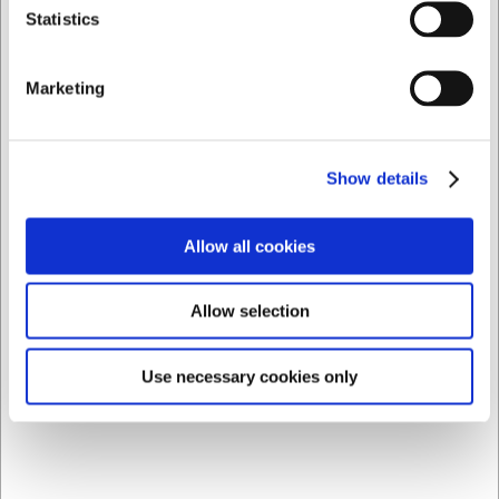
Privat
Erhverv
Statistics
Skånsom opbevaring der bevarer knivenes skarphed
Kompakt design der passer ind i ethvert køkken
Let rengøring takket være den aftagelige indsats
Marketing
Du er altid velkommen til at kontakte vores kundeservice
på
web@hwl.dk
for yderligere info.
FAQ
Show details
Kan jeg vaske knivblokken i opvaskemaskinen?
Allow all cookies
Nej, det anbefales at håndvaske den aftagelige indsats
med mildt sæbevand for at bevare materialets egenskaber
og forlænge levetiden.
Allow selection
Hvor mange knive kan blokken indeholde?
Antallet varierer afhængigt af knivenes størrelse, men den
Use necessary cookies only
er designet til at rumme et almindeligt sæt køkkenknive
med klinger op til 20 cm.
AI har hjulpet med teksten og derfor tages der forbehold
for fejl.