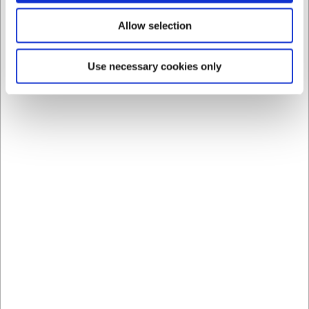
Miljømærket med OEKO-TEX® og Grüner Knopf
Kentaur går forrest, når det gælder bæredygtighed
Allow selection
og ansvarlig produktion. Disse bukser er certificeret
efter både OEKO-TEX® STANDARD 100, Made in
Green og Grüner Knopf, hvilket betyder, at de er
Use necessary cookies only
produceret med omtanke for både mennesker og
miljø – uden skadelige kemikalier.
Plejeanvisninger og praktiske informationer
Maskinvask ved 60 °C
Tørretumbling ved lav varme
Strygning ved middel temperatur
Professionel rensning muligt
Vask før brug anbefales
Måletolerance: +/- 2 cm efter ca. 3 vaske
Bemærkning: Farvetab kan forekomme ved brug
af desinfektionsmidler. Maskinen bør ikke fyldes
mere end 2/3 for at undgå krøl.
Benlængde: 86 cm (99 cm, uopsømmet)
Talje: Fast linning med bæltestropper
Lommer: Skrålommer foran, 2 paspolerede