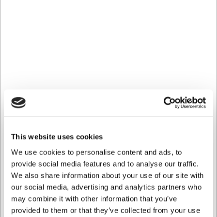
Butik Kødbyen
Ca. 3 på lager
Mere information
Fri fragt - GLS pakkeshop over 499.- Maks 16 kg.
Returret 365 dage*
Hurtig levering fra eget lager
Køb online - byt nemt i butik
100% sikker nethandel
Hjælp og support +45 33 24 11 22
This website uses cookies
Information
Specifikationer
Dokumenter
We use cookies to personalise content and ads, to
provide social media features and to analyse our traffic.
Kentaur Chino Buks t. Herre
We also share information about your use of our site with
Klassisk - Flere Varianter
our social media, advertising and analytics partners who
may combine it with other information that you’ve
Kentaur har skabt en klassisk chino-buks til herre, der
provided to them or that they’ve collected from your use
kombinerer et tidløst look med moderne funktionalitet.