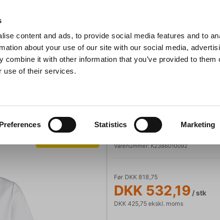
Anmeldelser
s
ise content and ads, to provide social media features and to an
iaster
Søg
rmation about your use of our site with our social media, advertis
 combine it with other information that you’ve provided to them o
 use of their services.
Gryder & Pander
Grill
Køkkenmaskiner
Kokketøj
T
jakke Herre Hvid m/satinstriber
Kentaur
Preferences
Statistics
Marketing
Kentaur Kokkeja
Spar 35%
Varenummer:
K2386010092
Før DKK 818,75
DKK 532,19
/ stk
DKK 425,75 ekskl. moms