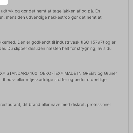
 udtryk og gør det nemt at tage jakken af og på. En
en, mens den udvendige nakkestrop gør det nemt at
kerhed. Den er godkendt til industrivask (ISO 15797) og er
der. Du slipper desuden næsten helt for strygning, hvis du
TEX® STANDARD 100, OEKO-TEX® MADE IN GREEN og Grüner
undheds- eller miljøskadelige stoffer og under ordentlige
estaurant, dit brand eller navn med diskret, professionel