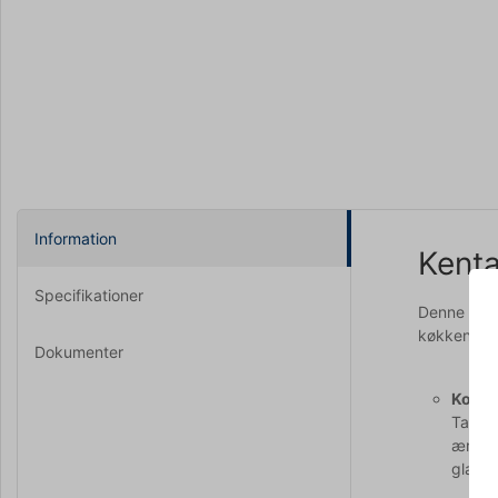
Information
Kenta
Specifikationer
Denne kort
køkkenmiljø
Dokumenter
Komfor
Takket
ærmelæ
glat o