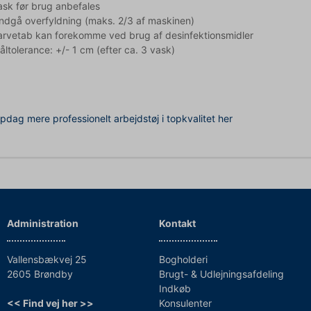
ask før brug anbefales
ndgå overfyldning (maks. 2/3 af maskinen)
arvetab kan forekomme ved brug af desinfektionsmidler
åltolerance: +/- 1 cm (efter ca. 3 vask)
pdag mere professionelt arbejdstøj i topkvalitet her
Administration
Kontakt
Vallensbækvej 25
Bogholderi
2605 Brøndby
Brugt- & Udlejningsafdeling
Indkøb
<< Find vej her >>
Konsulenter