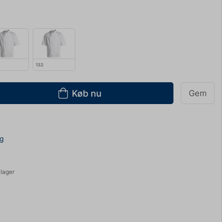
132
Køb nu
Gem
ng
 lager