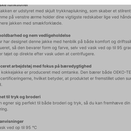
ske funktioner
akken er udstyret med skjult trykknaplukning, som skaber et stilrent
me på venstre ærme holder dine vigtigste redskaber lige ved hånd
nere jakken med smækforklæde.
holdbarhed og nem vedligeholdelse
r har designet denne jakke med henblik på både komfort og driftssik
ueret, så den bevarer form og farve, selv ved vask ved op til 95 gra
 tøjet op direkte efter vask uden at centrifugere.
ficeret arbejdstøj med fokus på bæredygtighed
 kokkejakke er produceret med omtanke. Den bærer både OEKO-
certificeringerne, hvilket betyder, at produktet er fremstillet uden s
d.
et til tryk og broderi
 egner sig perfekt til både broderi og tryk, så du kan fremhæve din r
ering.
anvisninger
ask ved op til 95 °C