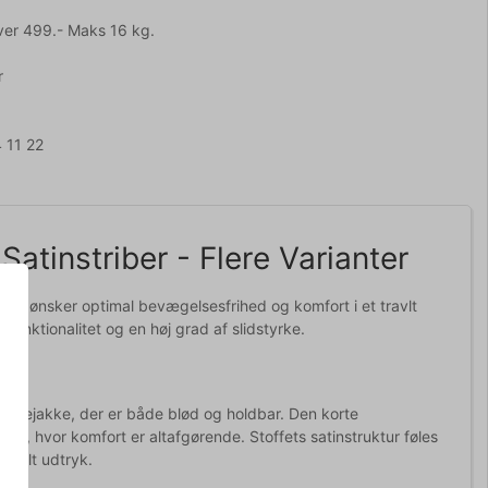
ver 499.- Maks 16 kg.
r
 11 22
atinstriber - Flere Varianter
der ønsker optimal bevægelsesfrihed og komfort i et travlt
, funktionalitet og en høj grad af slidstyrke.
okkejakke, der er både blød og holdbar. Den korte
r, hvor komfort er altafgørende. Stoffets satinstruktur føles
onelt udtryk.