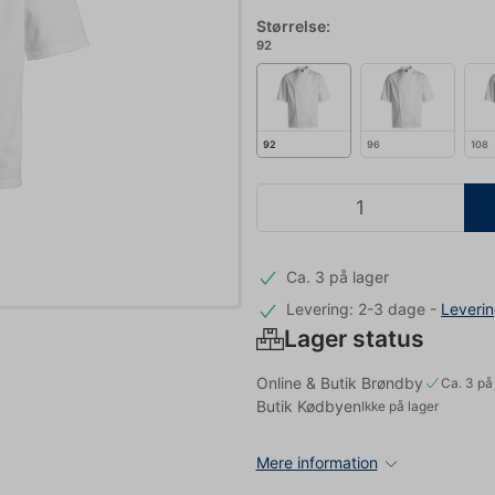
Størrelse:
92
92
96
108
Ca. 3 på lager
Levering: 2-3 dage
-
Leveri
Lager status
Online & Butik Brøndby
Ca. 3 på
Butik Kødbyen
Ikke på lager
Mere information