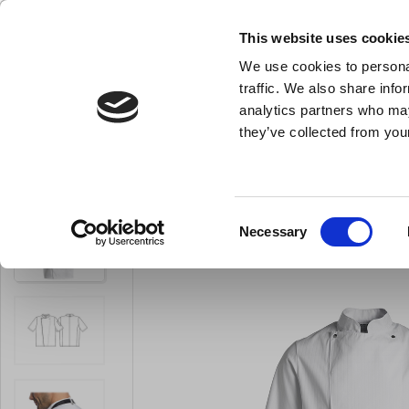
KLUB LARSEN TILMELDING
NY ERHVERVSKUNDE
This website uses cookie
We use cookies to personal
- Køkkenudstyr til professionelle og entus
traffic. We also share info
analytics partners who may
they’ve collected from your
Knive & Strygestål
Bageudstyr
Køkkenredskaber
Kentaur Kokke
Du er her:
Forside
Kokketøj & Sko
Kokkejakker
Consent
Necessary
OUTLET
Selection