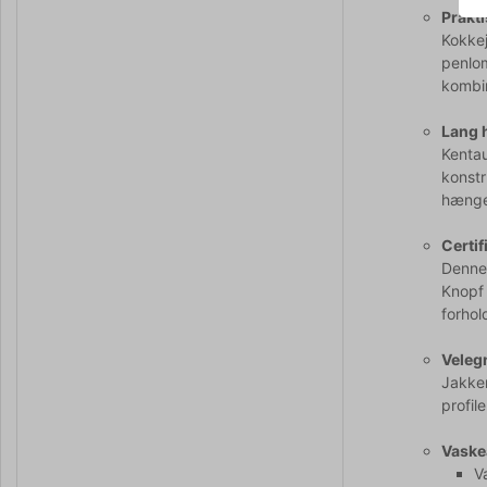
Prakti
Kokkej
penlom
kombi
Lang 
Kentau
konstr
hænger
Certi
Denne
Knopf 
forhol
Velegn
Jakken
profil
Vaske
V