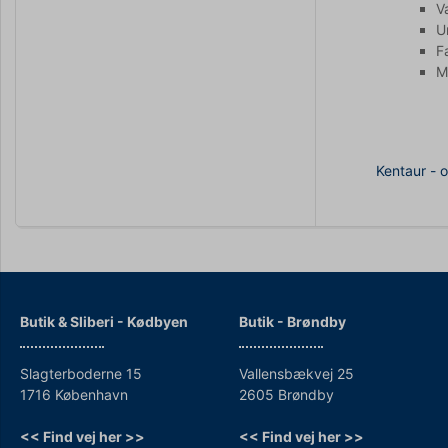
V
U
F
M
Kentaur - o
Butik & Sliberi - Kødbyen
Butik - Brøndby
Slagterboderne 15
Vallensbækvej 25
1716 København
2605 Brøndby
<< Find vej her >>
<< Find vej her >>