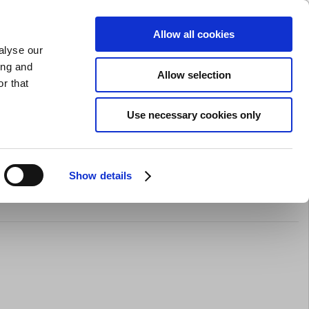
GAVEKORT
INSPIRATION
PRIVAT
ERHVERV
Allow all cookies
alyse our
Indkøbskurv (0)
Gratis levering ved DKK 499
LOG IND
ing and
Allow selection
r that
il servering
Barudstyr
Tilbud
Brands
Slibning
Use necessary cookies only
Show details
kke Herre Hvid m/satinstriber