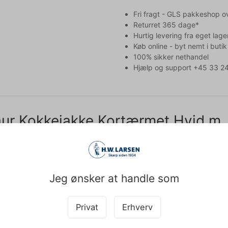
Fri fragt - GLS pakkeshop o
Returret 365 dage*
Hurtig levering fra eget lage
Køb online - byt nemt i butik
100% sikker nethandel
Hjælp og support +45 33 24
ur Kokkejakke Kortærmet Hvid m. S
ærmede kokkejakke fra Kentaur er designet til professionelle kokke, 
. Med sit elegante satinstribede stof og rene linjer forener jakken stil
Jeg ønsker at handle som
t i topklasse
 være kombinationen af polyester og bomuld (210 g/m²) får du en k
ngde gør den særligt velegnet til varme omgivelser og travle køkkene
Privat
Erhverv
g luksuriøs mod huden og sikrer samtidig et præsentabelt og professi