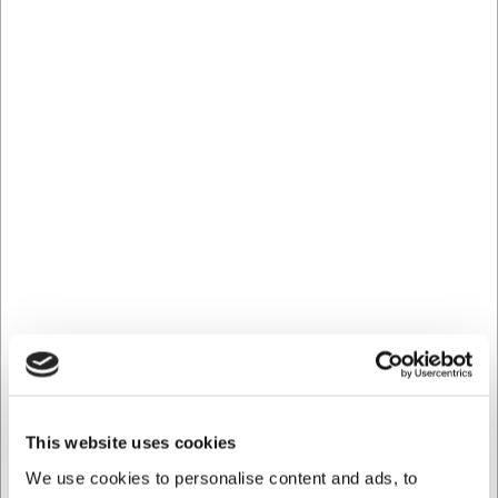
hånden ved intensivt brug. Med tiden udvikler træskæftet
en unik patina, der afspejler din personlige brug. For at
bevare skæftets kvalitet og forlænge knivens levetid,
anbefales det at vaske kniven i hånden og regelmæssigt
behandle træet med lidt madolie.
Tekniske specifikationer
Denne Victorinox kokkekniv har en samlet vægt på 270
gram, hvilket giver den tyngde nok til at arbejde effektivt
gennem ingredienser, uden at blive for tung ved
længerevarende brug. Bladet er fremstillet af rustfrit
pladestål, som er kendt for sin modstandsdygtighed mod
korrosion og evne til at holde på skarpheden. Bemærk at
kniven ikke tåler opvaskemaskine, da dette kan skade
både træskæftet og bladets skarphed.
Med Victorinox kokkekniven får du:
Et 31 cm langt blad i rustfrit stål med hårdhed på 55
This website uses cookies
HrC for langvarig skarphed
We use cookies to personalise content and ads, to
Ergonomisk træskæfte der sikrer komfortabelt greb