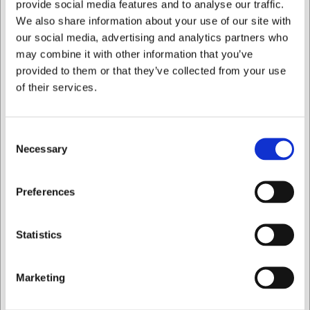
provide social media features and to analyse our traffic.
og god balance
We also share information about your use of our site with
Professionel kvalitet til daglig madlavning med
præcise snit
our social media, advertising and analytics partners who
may combine it with other information that you’ve
Du er altid velkommen til at kontakte vores kundeservice
provided to them or that they’ve collected from your use
på
web@hwl.dk
for yderligere info.
of their services.
Ofte stillede spørgsmål
Hvordan vedligeholder jeg bedst min kokkekniv med
Consent
træskæfte?
Necessary
Selection
Vask kniven i hånden med mildt sæbevand, tør den
grundigt efter brug, og behandl træskæftet med madolie
Jeg ønsker at handle som
efter behov for at undgå udtørring.
Preferences
Kan jeg få min Victorinox kokkekniv slebet hos jer?
Privat
Erhverv
Ja, vi tilbyder professionel slibning på vores værksted
Statistics
med over 85 års erfaring, hvilket sikrer, at din kniv bevarer
sin optimale skarphed.
Marketing
AI har hjulpet med teksten og derfor tages der forbehold
for fejl.