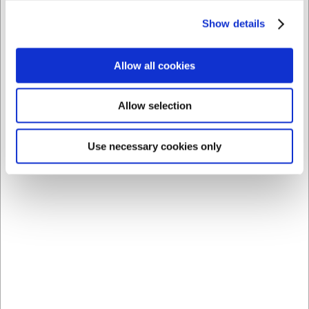
Show details
Købt sammen med
Allow all cookies
Spar 31%
Spar 25%
Allow selection
Use necessary cookies only
157727
200012
Pizza Dejskraber RF
Pyntekniv, 12 cm,
7,5x15 cm
Victorinox, Træskæfte
Før DKK 89,00
Før DKK 499,00
DKK 61,25
DKK 373,75
/ stk
/ stk
DKK 49,00 ekskl. moms
DKK 299,00 ekskl. moms
Køb nu
Køb nu