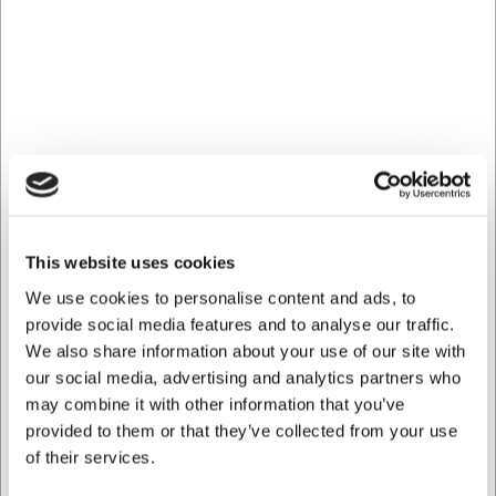
miljøer, hvor komfort, bevægelsesfrihed og funktionalitet er
afgørende. Skjorten har et afslappet og casual snit, der
giver god komfort gennem hele arbejdsdagen, samtidig
med at den bevarer et pænt og professionelt udtryk. Den
flotte farve dark ocean giver et stilrent look, der passer til
mange typer arbejdsuniformer.
Materialet består af 65 % polyester og 35 % bomuld (150
g/m²), hvilket gør skjorten både slidstærk og behagelig at
have på. Stoffet er designet til daglig brug i krævende
arbejdsmiljøer og kan vaskes ved 60 °C, hvilket gør den
velegnet til arbejdspladser med høje hygiejnekrav.
This website uses cookies
Skjorten er samtidig designet med praktiske detaljer, der
We use cookies to personalise content and ads, to
gør den funktionel i hverdagen. Trykknapperne er
provide social media features and to analyse our traffic.
udformet som klassiske firehuls-knapper, hvilket giver et
We also share information about your use of our site with
stilrent udtryk, samtidig med at de er nemme at åbne og
our social media, advertising and analytics partners who
lukke.
may combine it with other information that you’ve
Praktiske detaljer til professionelle
provided to them or that they’ve collected from your use
brugere
of their services.