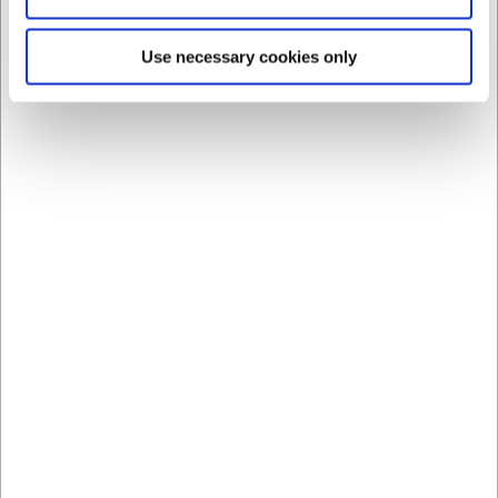
Indvendig strop til opsmøg af ærmer
Nøglestrop og praktiske detaljer til arbejdsbrug
Use necessary cookies only
FAQ
Hvilket materiale er skjorten lavet af?
Skjorten er lavet af 65 % polyester og 35 % bomuld,
hvilket giver en god kombination af holdbarhed og
komfort.
Kan skjorten vaskes ved høje
temperaturer?
Ja, skjorten kan vaskes ved op til 60 °C, hvilket gør den
velegnet til arbejdsbrug, hvor hygiejne er vigtigt.
Har skjorten lommer?
Ja, skjorten har ergonomisk placerede hoftelommer samt
en indvendig separat lomme og en praktisk nøglestrop.