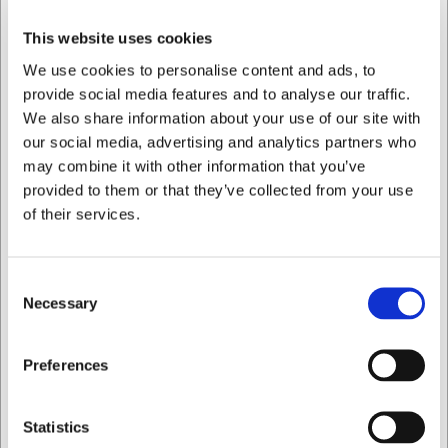
Tavlens aftagelige design gør det nemt at skifte indhold
efter behov. Du kan bruge kridtmarkører til at skrive eller
This website uses cookies
tegne på overfladen, og når du ønsker at ændre
budskabet, kan du nemt tørre tavlen ren og starte forfra.
We use cookies to personalise content and ads, to
Med en vægt på kun 274 gram er tavlen let at flytte rundt,
provide social media features and to analyse our traffic.
samtidig med at den står stabilt på sin fod.
We also share information about your use of our site with
Materialekvaliteten sikrer lang holdbarhed selv ved daglig
our social media, advertising and analytics partners who
brug i travle miljøer.
may combine it with other information that you’ve
Tekniske specifikationer
provided to them or that they’ve collected from your use
of their services.
Tavlen måler 15x21 cm (A5-format) med en samlet
dimension på 233x200x60 mm. Den er konstrueret af
lakeret bøgetræ med en vægt på 274 gram. Den
Consent
dobbeltsidede tavleoverflade giver dig mulighed for at
Necessary
Selection
skrive på begge sider med kridtmarkører og er designet til
at stå på et bord eller en disk.
Jeg ønsker at handle som
Preferences
Denne A5 tavle tilbyder:
• Dobbeltsidet design for maksimal informationsvisning
• Elegant bøgetræsfod der passer til enhver indretning
Privat
Erhverv
Statistics
• Kompakt størrelse (15x21 cm) ideel til bordopstilling