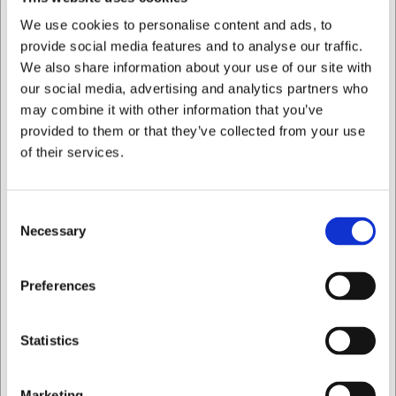
Fremstillet i slidstærkt gummi
We use cookies to personalise content and ads, to
FAQ
provide social media features and to analyse our traffic.
We also share information about your use of our site with
Hvilke sylteglas passer gummiringene
our social media, advertising and analytics partners who
til?
may combine it with other information that you’ve
provided to them or that they’ve collected from your use
Ringene passer til udvalgte Bormioli Fido weckpotter,
of their services.
herunder Fido Square 500 ml, 1 liter og 3 liter.
Kan gummiringene komme i
opvaskemaskinen?
Consent
Necessary
Selection
Nej, gummiringene anbefales rengjort i hånden for at
bevare kvalitet og holdbarhed.
Jeg ønsker at handle som
Preferences
Hvor mange gummiringe er der i
pakken?
Privat
Erhverv
Statistics
Pakken indeholder 6 gummiringe med en diameter på 9
cm.
Marketing