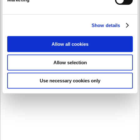
AI har hjulpet med teksten og derfor tages der forbehold
for fejl
Show details
Købt sammen med
Allow all cookies
Allow selection
Use necessary cookies only
RRBOEJLE
RR100GUMMI
Weck bøjle til sylteglas
Weck Gummiring
12 stk t/6 glas
RR100- pakke med 10
stk
DKK 49,00
DKK 29,00
/ pk.
/ pk.
DKK 39,20 ekskl. moms
DKK 23,20 ekskl. moms