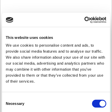
rulledesign gør den kompakt, når den er lukket, og den
kan sikres med en hængelås for ekstra sikkerhed.
Mappens vaskbare materiale betyder, at du nemt kan
holde den ren og hygiejnisk - selv i et krævende
køkkenmiljø. Efter brug kan du simpelthen vaske mappen,
så den altid fremstår præsentabel og professionel.
Tekniske specifikationer
This website uses cookies
We use cookies to personalise content and ads, to
Rullemappen er fremstillet i holdbart, sort stof med
provide social media features and to analyse our traffic.
forstærkede syninger for ekstra holdbarhed. Med 11
We also share information about your use of our site with
separate rum er der plads til et komplet sæt køkkenknive
plus ekstra værktøj. Mappen vejer 1220 gram, hvilket gør
our social media, advertising and analytics partners who
den let at transportere, selv når den er fyldt. Den er
may combine it with other information that you’ve
udstyret med mulighed for at påsætte hængelås for ekstra
provided to them or that they’ve collected from your use
sikkerhed, når du transporterer værdifulde knive.
of their services.
Med denne rullemappe får du:
Professionel beskyttelse af dine værdifulde knive
Consent
under transport
Necessary
Selection
Let og praktisk opbevaringsløsning med 11 separate