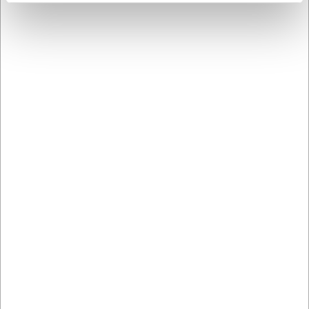
Købt sammen med
298015
233302730
Filetkniv, 15 cm, F. Dick
Kokkekniv, 30 cm Icel
ErgoGrip, fleksibel
Tradicao, træskæfte
DKK 199,00
DKK 379,00
/ stk
/ stk
DKK 159,20 ekskl. moms
DKK 303,20 ekskl. moms
Køb nu
Køb nu
Ca. +20 på lager
-
Ca. 6 på lager
- Levering:
Levering: 2-3 dage
2-3 dage