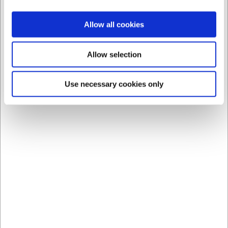
Allow all cookies
Allow selection
LARSEN PRIS
LARSEN PRIS
46020
45003
Use necessary cookies only
Rivejern fin Sort
Rivejern julienne fin
Gummihåndtag
Microplane Gourmet
Microplan
DKK 199,00
DKK 269,00
/ stk
/ stk
DKK 159,20 ekskl. moms
DKK 215,20 ekskl. moms
Køb nu
Køb nu
Ca. +20 på lager
-
Ca. 2 på lager
- Levering:
Levering: 2-3 dage
2-3 dage