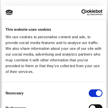
This website uses cookies
We use cookies to personalise content and ads, to
90821V
8101716
Saks, Venstrehåndet, 21
Victorinox
provide social media features and to analyse our traffic.
cm, Victorinox
Husholdningssaks 16 cm
We also share information about your use of our site with
our social media, advertising and analytics partners who
DKK 349,00
DKK 209,00
/ stk
/ pk.
may combine it with other information that you’ve
DKK 279,20 ekskl. moms
DKK 167,20 ekskl. moms
provided to them or that they’ve collected from your use
of their services.
Køb nu
Ca. 15 på lager
- Levering:
Consent
2-3 dage
Ikke på lager
Necessary
Selection
Jeg ønsker at handle som