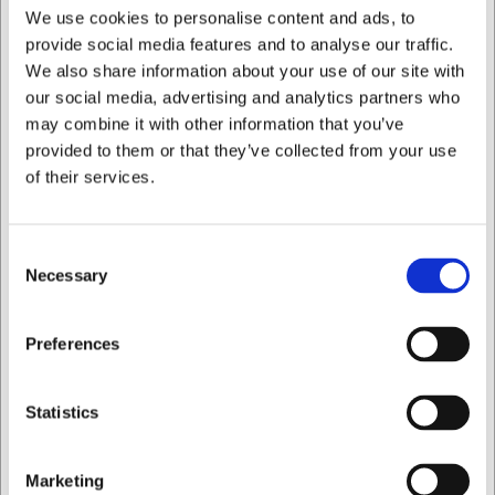
belægning
We use cookies to personalise content and ads, to
Skarp præcision til både grøntsager, frugt, fisk og kød
provide social media features and to analyse our traffic.
Holdbart dansk design med ergonomisk
We also share information about your use of our site with
sandeltræsskæfte
our social media, advertising and analytics partners who
may combine it with other information that you’ve
Du er altid velkommen til at kontakte vores kundeservice
på
web@hwl.dk
for yderligere info.
provided to them or that they’ve collected from your use
of their services.
Ofte stillede spørgsmål
Hvordan vedligeholder jeg min SENJEN Black Santoku
Consent
kniv?
Necessary
Selection
Vask altid kniven i hånden med mild sæbe, tør den
grundigt efter brug, og brug regelmæssigt et strygestål til
at holde æggen skarp. Undgå opvaskemaskine, da det
Jeg ønsker at handle som
Preferences
skader både æg og belægning.
Hvad betyder "Santoku"?
Privat
Erhverv
Statistics
Santoku betyder "tre formål" på japansk og henviser til
knivens alsidighed til at hakke, skære og snitte. Den er
særligt velegnet til grøntsager, frugt og mindre stykker
Marketing
kød og fisk.