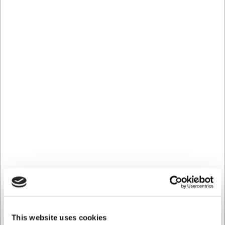
japansk knivtradition og dansk designfilosofi.
Santokuknivens form er ideel til hakke-, skære- og
snitteopgaver, mens det ergonomiske skæfte i sort
sandeltræ sikrer et behageligt greb. Med en hårdhed på
56-57 HRC er kniven let at vedligeholde med et strygestål,
og du kan nemt holde den skarp til daglig brug. Kniven er
en del af SENJEN-serien, der er udviklet med fokus på
balance, skarphed og holdbarhed.
Tekniske specifikationer
SENJEN Black Santoku har en bladlængde på 17,5 cm og
vejer 392 gram. Knivbladet er fremstillet af ét lag asiatisk
7CR17MOV-stål med en hårdhed på 56-57 HRC. Skæftet
er udført i sort sandeltræ, der både giver et godt greb og
en flot finish. Bemærk at kniven ikke tåler opvaskemaskine
– vask den i stedet i hånden efter brug og tør den grundigt
af for at bevare skarphed og finish.
Med SENJEN Black Santoku får du:
This website uses cookies
En alsidig santokukniv med anti-klæbe titanium-