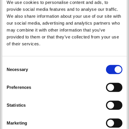
Med Koric salatskeen får du:
We use cookies to personalise content and ads, to
provide social media features and to analyse our traffic.
Holdbart rustfrit stål der bevarer sit flotte udseende år
We also share information about your use of our site with
efter år
our social media, advertising and analytics partners who
Ergonomisk design der gør serveringen behagelig og
may combine it with other information that you’ve
effektiv
Tidløs æstetik der passer til enhver borddækning
provided to them or that they’ve collected from your use
of their services.
Du er altid velkommen til at kontakte vores kundeservice
på
web@hwl.dk
for yderligere info.
Ofte stillede spørgsmål
Consent
Necessary
Selection
Kan salatskeen bruges til varme retter?
Ja, rustfrit stål er varmebestandigt og kan sagtens bruges
Jeg ønsker at handle som
Preferences
til servering af både kolde og varme retter.
Hvordan vedligeholder jeg bedst min Koric salatske?
Privat
Erhverv
Salatskeen tåler opvaskemaskine, men kan også nemt
Statistics
vaskes i hånden med almindeligt opvaskemiddel. Undgå
slibende rengøringsmidler for at bevare den blanke
overflade.
Marketing