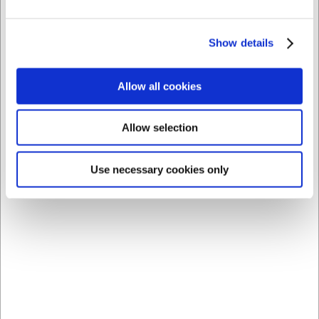
AI har hjulpet med teksten og derfor tages der forbehold
for fejl.
Show details
Købt sammen med
Allow all cookies
Allow selection
Use necessary cookies only
81141
81131
Chromolite Koric
Chromolite Koric
Salatgaffel i rustfrit stål
Bordkniv i rustfrit stål
DKK 149,00
DKK 69,00
/ stk
/ stk
DKK 119,20 ekskl. moms
DKK 55,20 ekskl. moms