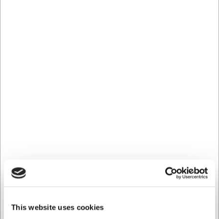
Holdbarhed og vedligeholdelse i
hverdagen
Koric salatskeen er fremstillet til at holde i mange år. Det
rustfrie stål er ikke kun æstetisk tiltalende med sin blanke
overflade, men også praktisk i hverdagen. Salatskeen tåler
opvaskemaskine, hvilket gør rengøringen enkel og
ukompliceret. Materialet modstår korrosion og bevarer sin
glans selv efter hyppig brug og vask, så du ikke skal
bekymre dig om vedligeholdelse eller særlig pleje.
Del af den stilfulde Koric-serie
Salatskeen indgår i Chromolites Koric-serie, der
kendetegnes ved sit slanke formsprog og præcise linjer.
Serien er udviklet med fokus på balance, enkelhed og
diskret elegance, hvilket gør den velegnet til både
moderne og klassiske borddækninger. Ved at vælge flere
dele fra samme serie sikrer du et harmonisk og
sammenhængende udtryk på dit bord.
This website uses cookies