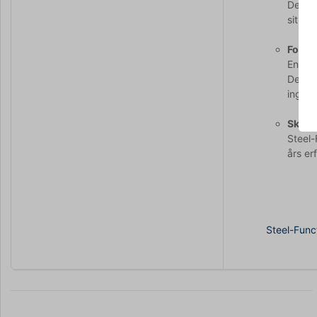
Denne 
sit so
Form
En kon
Denne 
ingred
Skandi
Steel-
års er
Steel-Func