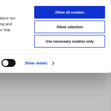
GAVEKORT
INSPIRATION
PRIVAT
ERHVERV
Allow all cookies
alyse our
Indkøbskurv (0)
Gratis levering ved DKK 499
LOG IND
ing and
Allow selection
r that
il servering
Barudstyr
Tilbud
Brands
Slibning
Use necessary cookies only
Show details
kål