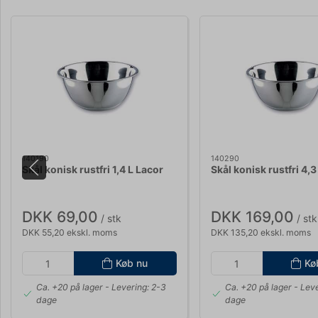
140190
140290
Skål konisk rustfri 1,4 L Lacor
Skål konisk rustfri 4,3
DKK 69,00
DKK 169,00
/ stk
/ stk
DKK 55,20 ekskl. moms
DKK 135,20 ekskl. moms
Køb nu
Kø
Ca. +20 på lager
- Levering: 2-3
Ca. +20 på lager
- Leve
dage
dage