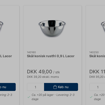
140160
140250
 L Lacor
Skål konisk rustfri 0,9 L Lacor
Skål konis
DKK 49,00
DKK 1
/ stk
DKK 39,20 ekskl. moms
DKK 95,20 
b nu
Køb nu
ring: 2-3
Ca. +20 på lager
- Levering: 2-3
Ca. +20 
dage
dage