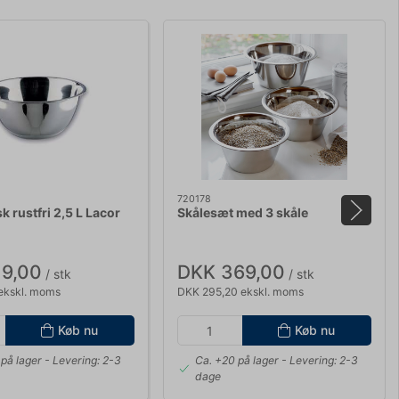
720178
k rustfri 2,5 L Lacor
Skålesæt med 3 skåle
19,00
DKK 369,00
/ stk
/ stk
ekskl. moms
DKK 295,20 ekskl. moms
Køb nu
Køb nu
på lager
- Levering: 2-3
Ca. +20 på lager
- Levering: 2-3
dage