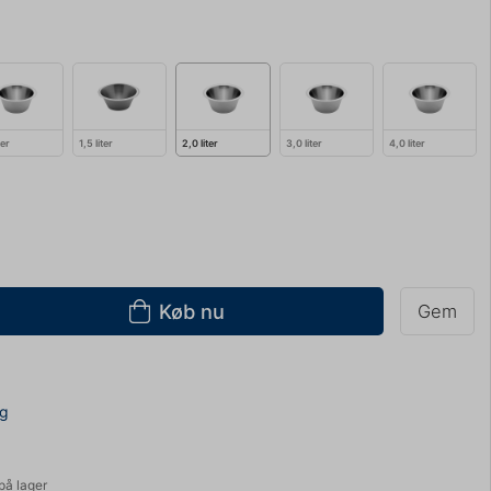
ter
1,5 liter
2,0 liter
3,0 liter
4,0 liter
Køb nu
Gem
ng
på lager