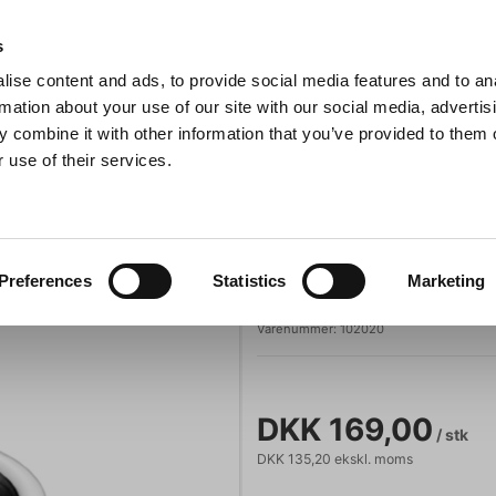
Anmeldelser
s
ise content and ads, to provide social media features and to an
iaster
Søg
rmation about your use of our site with our social media, advertis
 combine it with other information that you’ve provided to them o
 use of their services.
Gryder & Pander
Grill
Køkkenmaskiner
Kokketøj
T
Konisk rustfri skål
e
Steel-Function
Preferences
Statistics
Marketing
Konisk rustfri s
Varenummer:
102020
DKK 169,00
/ stk
DKK 135,20 ekskl. moms