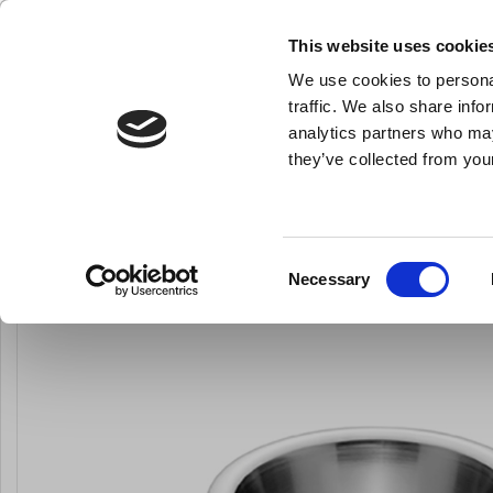
KLUB LARSEN TILMELDING
NY ERHVERVSKUNDE
This website uses cookie
We use cookies to personal
- Køkkenudstyr til professionelle og entus
traffic. We also share info
analytics partners who may
they’ve collected from your
Knive & Strygestål
Bageudstyr
Køkkenredskaber
Du er her:
Forside
Køkkenredskaber
Røreskåle og serveringsskål
Consent
Necessary
Selection