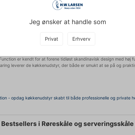
smarte køkkenskål er ikke kun velegnet til servering af madretter,
lide design og rustfrie stålkonstruktion er temperaturen let at styr
Jeg ønsker at handle som
isk form giver ekstra stabilitet og kontrol under brug, mens den rustf
skål er særligt velegnet til opgaver, der kræver præcis temperaturs
Privat
Erhverv
ienser.
navisk kvalitet siden 1960
Function er kendt for at forene tidløst skandinavisk design med høj 
faring leverer de køkkenudstyr, der både er smukt at se på og prakti
tion - opdag køkkenudstyr skabt til både professionelle og private h
Bestsellers i Røreskåle og serveringsskåle