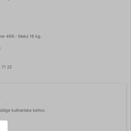
ver 499.- Maks 16 kg.
r
 11 22
r
sidige kulinariske behov.