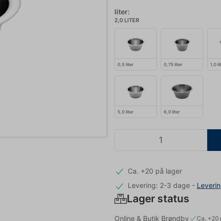
liter:
2,0 LITER
0,5 liter
0,75 liter
1,0 li
5,0 liter
6,0 liter
Ca. +20 på lager
Levering: 2-3 dage
-
Leveri
Lager status
Online & Butik Brøndby
Ca. +20 