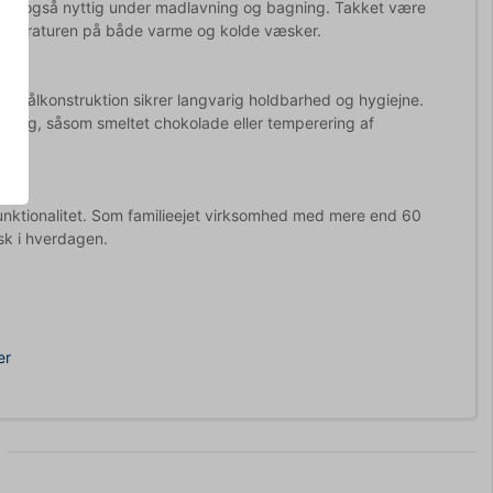
 men også nyttig under madlavning og bagning. Takket være
e temperaturen på både varme og kolde væsker.
ri stålkonstruktion sikrer langvarig holdbarhed og hygiejne.
tyring, såsom smeltet chokolade eller temperering af
funktionalitet. Som familieejet virksomhed med mere end 60
sk i hverdagen.
er