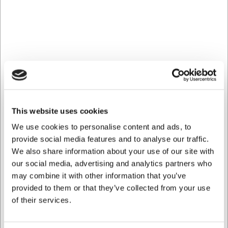
Steel-Function sauceskål - flere
størrelser
Med denne sauceskål fra Steel-Function får du en elegant
og praktisk løsning til servering af saucer, dressinger og
dips.
Robust kvalitet i rustfrit stål
This website uses cookies
Sauceskålen er fremstillet i rustfrit stål, som både
We use cookies to personalise content and ads, to
giver en tidløs, blank finish og gør den særdeles
holdbar. Materialet er modstandsdygtigt over for
provide social media features and to analyse our traffic.
pletter og misfarvning.
We also share information about your use of our site with
our social media, advertising and analytics partners who
Praktisk undertallerken for ekstra stabilitet
may combine it with other information that you’ve
Designet inkluderer en fastmonteret undertallerken,
provided to them or that they’ve collected from your use
der både tilføjer et stilrent præg og beskytter bordet
of their services.
mod spild.
Skandinavisk kvalitet siden 1960