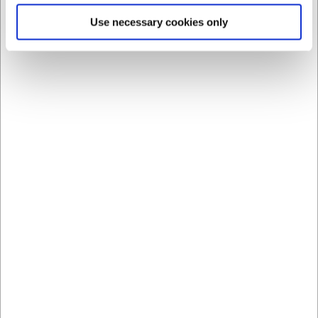
Use necessary cookies only
140190
140290
Skål konisk rustfri 1,4 L
Skål konisk rustfri 4,3 L
Lacor
Lacor
DKK 69,00
DKK 169,00
/ stk
/ stk
DKK 55,20 ekskl. moms
DKK 135,20 ekskl. moms
Køb nu
Køb nu
Ca. +20 på lager
-
Ca. +20 på lager
-
Levering: 2-3 dage
Levering: 2-3 dage