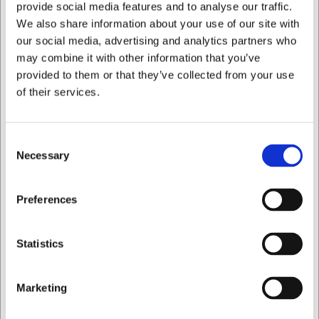
provide social media features and to analyse our traffic.
Holdbart pakkatræ-skæfte der giver sikkert greb og
We also share information about your use of our site with
komfort
our social media, advertising and analytics partners who
Professionel kvalitet fra en af Europas ældste
knivproducenter
may combine it with other information that you’ve
provided to them or that they’ve collected from your use
Du er altid velkommen til at kontakte vores kundeservice
of their services.
på
web@hwl.dk
for yderligere info.
Ofte stillede spørgsmål
Consent
Kan jeg slibe steakkniven selv?
Necessary
Selection
Savtakkede knive kræver specialudstyr at slibe. Vi
anbefaler professionel slibning for at bevare den optimale
Jeg ønsker at handle som
tandprofil.
Preferences
Hvor længe holder en steakkniv skarp?
Privat
Erhverv
Med korrekt brug og vedligeholdelse kan kniven holde sig
Statistics
skarp i flere år, afhængigt af brugsfrekvens og hvad du
skærer i.
Marketing
AI har hjulpet med teksten og derfor tages der forbehold
for fejl.