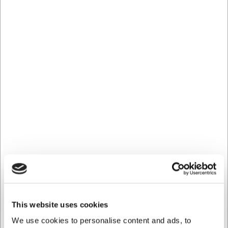
kombination af komprimeret træ og harpiks, der giver en
behagelig og sikker grebsflade. Dette materiale er
særdeles modstandsdygtigt over for fugt, høje
temperaturer og daglig brug. De rustfrie stålnitter sikrer en
solid forbindelse mellem klinge og skæfte, hvilket
eliminerer risikoen for løse dele selv efter mange års brug.
Med sine beskedne 29 gram ligger kniven perfekt i
hånden uden at føles tung eller klodset.
Vedligeholdelse for lang levetid
For at bevare knivens kvalitet og skarphed anbefales
håndvask med mild sæbe efterfulgt af grundig aftørring.
Undgå opvaskemaskine, da det kan skade både klinge og
skæfte. Når kniven med tiden mister sin skarphed, kan
den slibes professionelt for at genvinde sin oprindelige
skæreevne.
Med Arcos Latina steakkniven får du:
This website uses cookies
Specialdesignet savtakket klinge der skærer rent
We use cookies to personalise content and ads, to
gennem alle typer kød