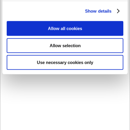
Show details
Købt sammen med
Allow all cookies
Allow selection
Use necessary cookies only
RR100742
100100
Weck Sylteglas u. låg høj
Skrællekniv, 6,5 cm,
580 ml
Arcos Latina
DKK 12,00
DKK 49,00
/ stk
/ stk
DKK 9,60 ekskl. moms
DKK 39,20 ekskl. moms
Køb nu
Køb nu