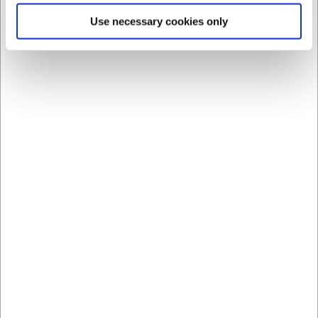
Hvad er Recyclay®-keramik?
Use necessary cookies only
Recyclay® er et patenteret keramisk materiale, hvor
mineralske materialer fra producentens egen produktion
genanvendes til en ny keramisk masse med de samme
tekniske egenskaber som traditionel Revol-keramik.
Kan tallerkenen bruges i ovn og opvaskemaskine?
Ja. Tallerkenen tåler opvaskemaskine, mikrobølgeovn,
ovn, fryser ned til -20 °C og salamanderovn. Den må ikke
anvendes over direkte flamme eller på gas- og elkomfur.
AI har hjulpet med teksten og derfor tages der forbehold
for fejl.
Bestsellers i Tallerkener