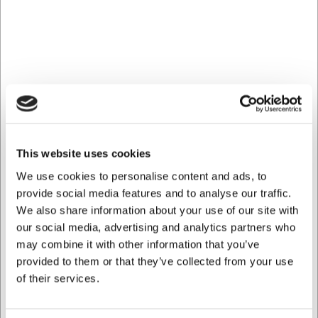
glasurpartikler genvindes for at skabe en ny keramisk
masse med de samme tekniske egenskaber som
producentens øvrige keramik. Resultatet er et materiale
med et karakteristisk mineralsk udtryk, der kombinerer
bæredygtig innovation med et moderne design.
Professionel kvalitet med lang levetid
Kanten på tallerkenen fremhæver den karakteristiske
struktur i Recyclay®-keramikken og tilfører et eksklusivt
This website uses cookies
udtryk, som passer perfekt til moderne serveringer.
Samtidig er tallerkenen udviklet til intensiv professionel
We use cookies to personalise content and ads, to
brug, hvor både funktionalitet og holdbarhed er
provide social media features and to analyse our traffic.
afgørende. Den slidstærke glasur giver en hygiejnisk, ikke-
We also share information about your use of our site with
porøs overflade, som er nem at rengøre og bevarer sit
our social media, advertising and analytics partners who
flotte udseende gennem mange serveringer.
may combine it with other information that you’ve
Den slagfaste Recyclay®-keramik tåler opvaskemaskine,
provided to them or that they’ve collected from your use
mikrobølgeovn, ovn og fryser ned til -20 °C samt modstår
of their services.
temperaturskift. Tallerkenen kan desuden anvendes under
salamanderovn, hvilket gør den velegnet til professionelle