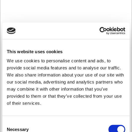
kreationer. Den håndlavede linje tilfører et subtilt
designelement, der giver tallerkenen karakter uden at
konkurrere med maden. Den velafbalancerede størrelse på
21,5 cm gør tallerkenen perfekt til portionsanretninger,
hvor præsentation er vigtig.
Kvalitet der holder til hverdagsbrug
This website uses cookies
Fremstillet af førsteklasses porcelæn, der kombinerer
skønhed med praktisk funktionalitet. Tallerkenen tåler
We use cookies to personalise content and ads, to
opvaskemaskine, hvilket gør rengøringen enkel efter brug.
provide social media features and to analyse our traffic.
Med en vægt på 497 gram har tallerkenen en behagelig
We also share information about your use of our site with
tyngde, der signalerer kvalitet og giver stabilitet på
our social media, advertising and analytics partners who
bordet. Equinoxe-serien er inspireret af både astronomiske
may combine it with other information that you’ve
fænomener og asiatisk æstetik, hvilket resulterer i et
tidløst design, der passer til både moderne og klassiske
provided to them or that they’ve collected from your use
borddækninger.
of their services.
Del af en komplet kollektion
Consent
Equinoxe-tallerkenen indgår i en komplet serie fra REVOL,
Necessary
Selection
der omfatter tallerkener, skåle og kopper i matchende