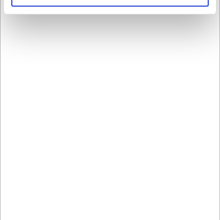
Hvordan adskiller "peber"-farven sig fra almindelig
sort?
"Peber"-farven har en dybere, mere nuanceret sort tone
med subtile farvevariationer, der giver tallerkenen et mere
organisk og sofistikeret udtryk end en helt ensfarvet sort.
AI har hjulpet med teksten og derfor tages der forbehold
for fejl.
Bestsellers i Tallerkener
LARSEN PRIS
LARSEN PRIS