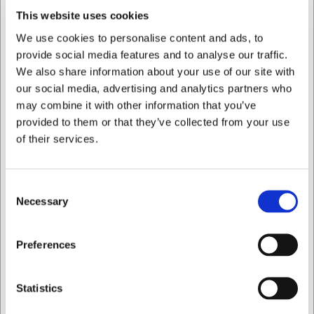
This website uses cookies
Med dette digitale indstikstermometer fra TFA Dostmann
får du:
We use cookies to personalise content and ads, to
provide social media features and to analyse our traffic.
Høj målepræcision (±0,5°C) i det mest anvendte
We also share information about your use of our site with
temperaturområde
Vandt design (IP67) der tåler grundig rengøring
our social media, advertising and analytics partners who
Professionel kvalitet der opfylder HACCP og EN
may combine it with other information that you’ve
13485 standarder
provided to them or that they’ve collected from your use
of their services.
Du er altid velkommen til at kontakte vores kundeservice
på
web@hwl.dk
for yderligere info.
Ofte stillede spørgsmål
Consent
Necessary
Selection
Kan termometeret bruges til at måle temperaturen i en
ovn?
Jeg ønsker at handle som
Nej, termometeret er designet til at måle
Preferences
kernetemperaturen i fødevarer, ikke som ovntermometer.
Proben tåler dog temperaturer op til +250°C.
Privat
Erhverv
Statistics
Hvor lang tid tager en måling?
Termometeret har en reaktionstid på cirka 8 sekunder