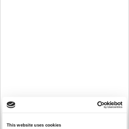
Brugervenlig betjening og tydelig
alarm
Timerens enkle betjening med intuitive knapper og en
letlæselig digital skærm gør den nem at indstille, selv når
du har travlt. Når den indstillede tid er gået, aktiveres et
tydeligt alarmsignal, så du bliver opmærksom på det med
det samme - selv hvis du er i et andet rum. Dette sikrer, at
dine retter aldrig bliver over- eller undertilberedt, og at du
kan fokusere på andre opgaver uden konstant at skulle
holde øje med uret.
Tekniske specifikationer
Timeren er fremstillet i holdbar plast, vejer kun 120 gram
og drives af et enkelt LR03/AAA-batteri (medfølger ikke).
Den kan indstille tider på op til 99 minutter og 59
sekunder, hvilket dækker de fleste behov i et travlt
køkken. Det strømlinede design gør den nem at rengøre
og opbevare, når den ikke er i brug.
This website uses cookies
Med denne digitale timer får du: