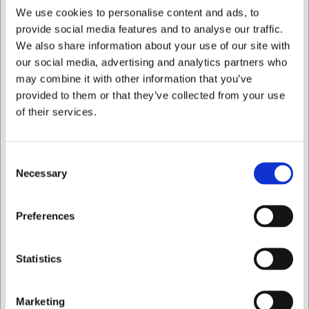
We use cookies to personalise content and ads, to
Fleksibel placering med mulighed for vægmontering,
provide social media features and to analyse our traffic.
bordstativ eller magnetisk fastgørelse
We also share information about your use of our site with
Præcis tidtagning op til 99 minutter og 59 sekunder
our social media, advertising and analytics partners who
med tydelig alarm
may combine it with other information that you’ve
Kompakt og brugervenligt design, der er let at betjene
og rengøre
provided to them or that they’ve collected from your use
of their services.
Du er altid velkommen til at kontakte vores kundeservice
på
web@hwl.dk
for yderligere info.
Ofte stillede spørgsmål
Consent
Necessary
Selection
Kan timeren både tælle op og ned?
Ja, timeren kan både bruges til nedtælling fra en bestemt
Jeg ønsker at handle som
Preferences
tid og til at måle tid opad.
Hvordan fastgøres timeren på væggen?
Privat
Erhverv
Timeren kan hænges på væggen, stå på bordet via den
Statistics
integrerede støtte eller fastgøres på metaloverflader med
den indbyggede magnet.
Marketing