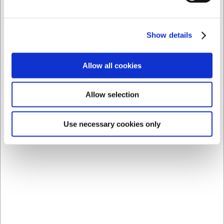
AI har hjulpet med teksten og derfor tages der forbehold
for fejl.
Show details
Købt sammen med
Allow all cookies
Allow selection
Use necessary cookies only
171910
3736002
Køleskabstermometer
Dressingflaske 950 ml
-40/+40C
h: 26 cm Ø: 8 cm
DKK 26,00
DKK 29,00
/ stk
/ stk
DKK 20,80 ekskl. moms
DKK 23,20 ekskl. moms