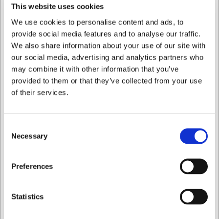
This website uses cookies
Tekniske specifikationer
We use cookies to personalise content and ads, to
provide social media features and to analyse our traffic.
Disse traller er kompatible med kødspand varenummer
We also share information about your use of our site with
3902 og har præcise mål på 41x41 cm for at sikre perfekt
pasform. Konstruktionen består af metal med dimensioner
our social media, advertising and analytics partners who
på 36,5x36,5 mm, hvilket giver en robust platform. Med
may combine it with other information that you’ve
en vægt på 2,5 kg er trallerne tunge nok til at forblive
provided to them or that they’ve collected from your use
stabile, men stadig håndterbare ved installation og
of their services.
rengøring.
Disse traller til kødspand giver dig:
Consent
Kompatibilitet med kødspand varenummer 3902
Necessary
Selection
(41x41 cm)
Robust metalkonstruktion der holder til daglig brug
Jeg ønsker at handle som
Forbedret mobilitet og ergonomi i køkkenet
Preferences
Du er altid velkommen til at kontakte vores kundeservice
på
web@hwl.dk
for yderligere info.
Privat
Erhverv
Statistics
Ofte stillede spørgsmål