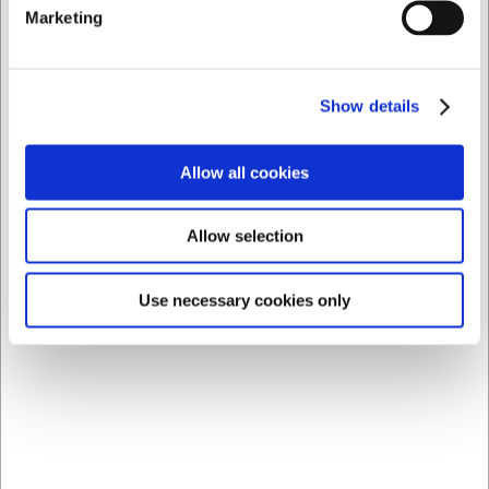
Marketing
Kan trallerne bruges til andre typer spande?
Trallerne er specifikt designet til kødspand med
varenummer 3902 og måler 41x41 cm. Andre spande med
samme bundmål kan muligvis også anvendes.
Show details
Hvor meget vægt kan trallerne bære?
Trallerne er konstrueret af solid metal og er designet til at
Allow all cookies
håndtere tunge kødspande i professionelle køkkener,
hvilket gør dem velegnede til daglig brug med fuld
belastning.
Allow selection
AI har hjulpet med teksten og derfor tages der forbehold
for fejl.
Use necessary cookies only
Bestsellers i Termobokse, traller og
transporttasker