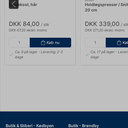
4590
60387
Støvekost, hår
Hvidløgspresser / Sni
20 cm
DKK 84,00
DKK 339,00
/ stk
/ st
DKK 67,20 ekskl. moms
DKK 271,20 ekskl. moms
Køb nu
Kø
Ca. 9 på lager
- Levering: 2-3
Ca. 17 på lager
- Lever
dage
dage
Butik & Sliberi - Kødbyen
Butik - Brøndby