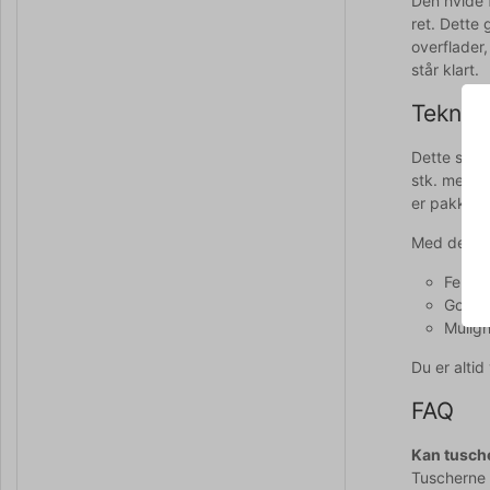
Den hvide 
ret. Dette 
overflader,
står klart.
Teknisk
Dette sæt i
stk. med 2
er pakket 
Med dette 
Fem hv
God d
Muligh
Du er alti
FAQ
Kan tusche
Tuscherne 