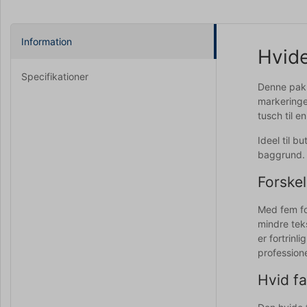
Information
Hvide
Specifikationer
Denne pakke
markeringe
tusch til 
Ideel til b
baggrund.
Forskel
Med fem for
mindre tek
er fortrinl
professione
Hvid fa