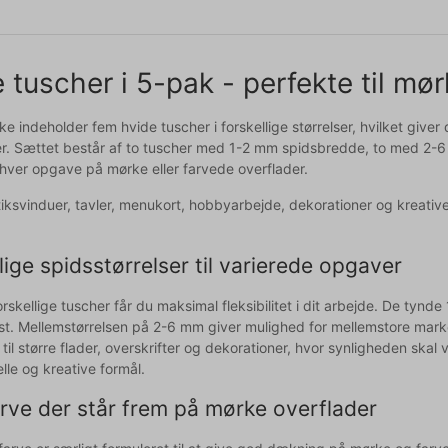
 tuscher i 5-pak - perfekte til mør
 indeholder fem hvide tuscher i forskellige størrelser, hvilket giver
r. Sættet består af to tuscher med 1-2 mm spidsbredde, to med 2-
enhver opgave på mørke eller farvede overflader.
utiksvinduer, tavler, menukort, hobbyarbejde, dekorationer og kreativ
lige spidsstørrelser til varierede opgaver
skellige tuscher får du maksimal fleksibilitet i dit arbejde. De tynde 
st. Mellemstørrelsen på 2-6 mm giver mulighed for mellemstore ma
ig til større flader, overskrifter og dekorationer, hvor synligheden sk
lle og kreative formål.
rve der står frem på mørke overflader