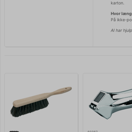
karton.
Hvor læng
På ikke-po
AI har hjul