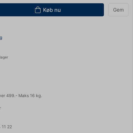
Køb nu
Gem
ng
lager
ver 499.- Maks 16 kg.
r
 11 22