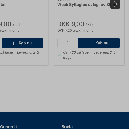
RR60080
tal
Weck Sylteglas u. låg lav 80 ml
9,00
DKK 9,00
/ stk
/ stk
ekskl. moms
DKK 7,20 ekskl. moms
Køb nu
Køb nu
på lager
- Levering: 2-3
Ca. +20 på lager
- Levering: 2-3
dage
Generelt
Social