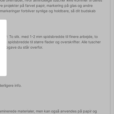
de overflader, hvor almindelige tuscher ikke kommer til deres
ve projekter på farvet papir, markering på glas og andre
 markeringer forbliver synlige og holdbare, så dit budskab
relser: To stk. med 1-2 mm spidsbredde til finere arbejde, to
m spidsbredde til større flader og overskrifter. Alle tuscher
en opgave du står overfor.
erligere info.
g laminerede materialer, men kan også anvendes på papir og