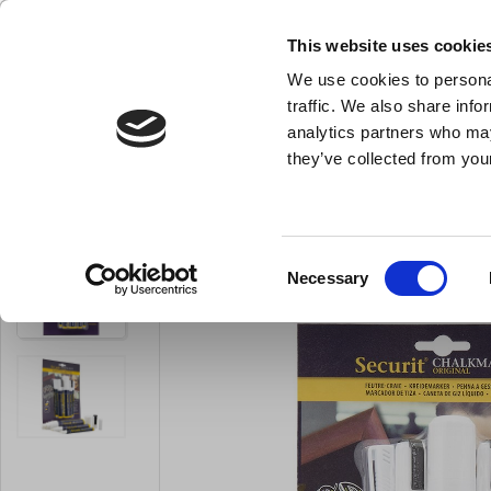
KLUB LARSEN TILMELDING
NY ERHVERVSKUNDE
This website uses cookie
We use cookies to personal
- Køkkenudstyr til professionelle og entus
traffic. We also share info
analytics partners who may
they’ve collected from your
Knive & Strygestål
Bageudstyr
Køkkenredskaber
Du er her:
Forside
Til servering
Tuscher, papirskilte og etiketter
Consent
Necessary
Selection