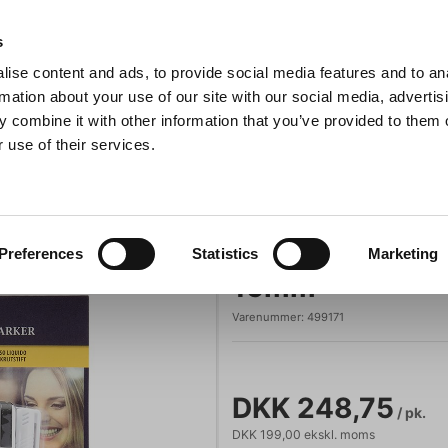
Anmeldelser
s
ise content and ads, to provide social media features and to an
iaster
Søg
rmation about your use of our site with our social media, advertis
 combine it with other information that you’ve provided to them o
 use of their services.
Gryder & Pander
Grill
Køkkenmaskiner
Kokketøj
T
Tusch 5-p Hvid 2x1-2mm/2x2-6mm/1x7-15mm
Tusch 5-p Hvi
Preferences
Statistics
Marketing
15mm
Varenummer:
499171
DKK 248,75
/ pk.
DKK 199,00 ekskl. moms