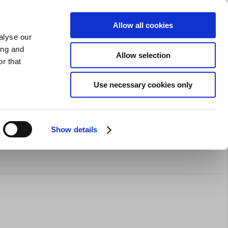
GAVEKORT
INSPIRATION
PRIVAT
ERHVERV
Allow all cookies
alyse our
Indkøbskurv (0)
Gratis levering ved DKK 499
LOG IND
ing and
Allow selection
r that
il servering
Barudstyr
Tilbud
Brands
Slibning
Use necessary cookies only
d 2x1-2mm/2x2-6mm/1x7-
Show details