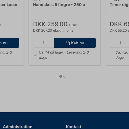
93123
LB163
tter Lacor
Handske t. 5 fingre - 250 c
Timer digi
DKK 259,00
DKK 6
k
/ par
DKK 207,20 ekskl. moms
DKK 55,20 
b nu
Køb nu
ing: 2-3
Ca. 14 på lager
- Levering: 2-3
Ca. +20 
dage
dage
Administration
Kontakt