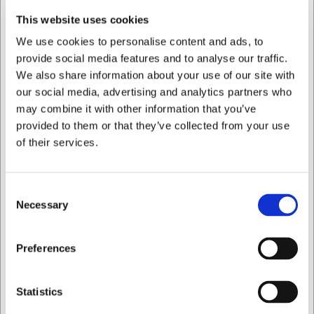
udformning af tuschen gør den behagelig at holde, selv
This website uses cookies
ved længere tids skrivning, og den tørrer hurtigt for at
undgå udtværing.
We use cookies to personalise content and ads, to
provide social media features and to analyse our traffic.
Tekniske specifikationer
We also share information about your use of our site with
our social media, advertising and analytics partners who
Hver tusch vejer 40 gram, hvilket giver en samlet vægt på
80 gram for sættet med 2 stykker. Den hvide farve er
may combine it with other information that you’ve
særligt udviklet til at give optimal dækning på mørke
provided to them or that they’ve collected from your use
overflader, og den vandfaste formulering sikrer lang
of their services.
holdbarhed af dine markeringer. Tuschens design gør den
nem at opbevare, og hætten lukker tæt for at forhindre
udtørring mellem anvendelserne.
Consent
Necessary
Med Securit vandfast tusch får du:
Selection
Holdbar og vandfast markering der ikke let vaskes
Jeg ønsker at handle som
væk
Preferences
Fleksibel stregtykkelse på 2-6 mm til varieret skrift
Praktisk sæt med 2 tuscher så du altid har en i
Privat
Erhverv
reserve
Statistics