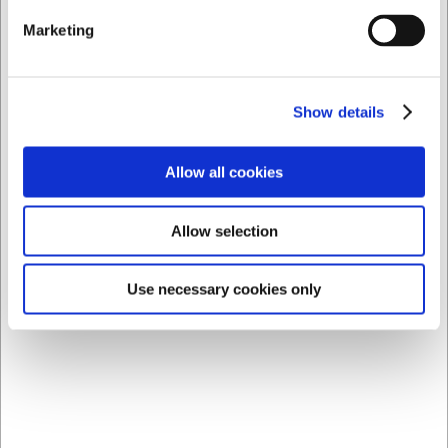
Du er altid velkommen til at kontakte vores kundeservice
på
web@hwl.dk
for yderligere info.
Marketing
FAQ
Kan tuschen bruges på andre overflader end tavler?
Show details
Ja, tuschen kan bruges på de fleste ikke-porøse
overflader som glas, plast og metal, men vi anbefaler altid
at teste på et diskret område først.
Allow all cookies
Hvordan fjerner man markeringerne fra tuschen?
På ikke-porøse overflader kan markeringerne fjernes med
Allow selection
sprit eller specialrensemiddel til tavler. På porøse
overflader kan markeringerne være permanente.
Use necessary cookies only
AI har hjulpet med teksten og derfor tages der forbehold
for fejl.
Købt sammen med