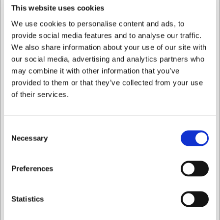
kødstykker
This website uses cookies
Holdbar skarphed der nemt vedligeholdes med et
We use cookies to personalise content and ads, to
keramisk strygestål
provide social media features and to analyse our traffic.
Ergonomisk greb der forebygger håndtræthed ved
We also share information about your use of our site with
intensivt brug
our social media, advertising and analytics partners who
Du er altid velkommen til at kontakte vores kundeservice
may combine it with other information that you’ve
på
web@hwl.dk
for yderligere info.
provided to them or that they’ve collected from your use
of their services.
Ofte stillede spørgsmål
Hvordan vedligeholder jeg min SENJEN
udbenerkniv?
Consent
Necessary
Selection
Vask altid kniven i hånden med mildt sæbevand og tør den
grundigt efter brug. Brug et keramisk strygestål
Jeg ønsker at handle som
regelmæssigt for at holde æggen skarp. Kniven tåler ikke
Preferences
opvaskemaskine.
Privat
Erhverv
Hvad er forskellen på en udbenerkniv og en
Statistics
fileringkniv?