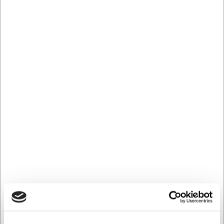
Det afrundede Micarta-skæfte er designet til at give et
sikkert greb under alle arbejdsforhold. Materialet er robust
og skridsikkert selv med våde hænder, hvilket er
afgørende når du arbejder med kød. Den gennemtænkte
balance mellem blad og skæfte reducerer træthed i
håndled og arm ved længere tids brug. Med en samlet
vægt på 322 gram har kniven den rette tyngde til at
skære gennem sener og omkring ben med minimal
kraftanvendelse.
Tekniske specifikationer
Bladlængde: 15 cm
Vægt: 322 gram
Ståltype: Tysk 440C-stål (1 lag)
Hårdhed: 57-58 HRC
Skæfte: Sort Micarta
Design: Dansk
Denne udbenerkniv giver dig:
Præcis kontrol ved fjernelse af ben og fedt fra