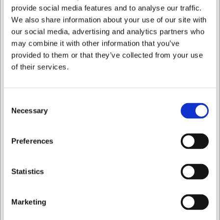
effektive bølgeskær
provide social media features and to analyse our traffic.
Komfortabel og sikker håndtering gennem det
We also share information about your use of our site with
ergonomiske design
our social media, advertising and analytics partners who
Lang holdbarhed takket være kvalitetsmaterialer og
may combine it with other information that you’ve
korrekt vedligeholdelse
provided to them or that they’ve collected from your use
Du er altid velkommen til at kontakte vores kundeservice
of their services.
på
web@hwl.dk
for yderligere info.
Ofte stillede spørgsmål
Consent
Necessary
Selection
Hvordan vedligeholder jeg bedst min urtekniv?
Vask kniven i hånden med mildt opvaskemiddel og tør den
grundigt efter brug. Undgå ru svampe og opbevar kniven
Jeg ønsker at handle som
Preferences
beskyttet for at bevare skarphed.
Kan jeg bruge urtekniven til andet end urter?
Privat
Erhverv
Statistics
Ja, kniven er velegnet til mange typer skærearbejde med
mindre fødevarer, særligt tomater, citrusfrugter og andre
råvarer med sej overflade og blødt indre.
Marketing
AI har hjulpet med teksten og derfor tages der forbehold