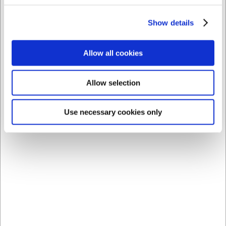
for fejl.
Show details
Købt sammen med
Allow all cookies
Allow selection
Use necessary cookies only
67833
67603
Tomatkniv, 11 cm,
Urtekniv, 8 cm,
Victorinox
Victorinox
DKK 79,00
DKK 62,00
/ stk
/ stk
DKK 63,20 ekskl. moms
DKK 49,60 ekskl. moms
Køb nu
Køb nu