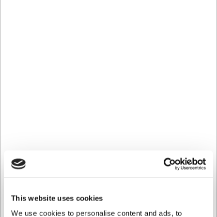
risikoen for uheld under brug. Den lette vægt på kun 27
gram gør kniven nem at manøvrere, selv ved
længerevarende brug. Balancen mellem klinge og håndtag
er nøje afstemt for at give dig fuld kontrol over
skærebevægelsen, hvilket er afgørende når du arbejder
med fine urter og delikate råvarer.
Holdbarhed og vedligeholdelse
Kniven er fremstillet af kvalitets pladestål, der sikrer lang
levetid og vedvarende skarphed. For at bevare knivens
optimale ydeevne anbefales håndvask med varmt vand og
mildt opvaskemiddel efterfulgt af grundig tørring. Selvom
kniven kan tåle maskinopvask, vil hyppig maskinvask med
tiden kunne påvirke både skarphed og holdbarhed. Undgå
ru svampe ved rengøring for at beskytte æggen.
Professionel slibning kan foretages hos H.W. Larsen, der
har over 85 års erfaring med knivslibning.
Victorinox urtekniven giver dig:
This website uses cookies
Præcis skæring af urter, frugt og grønt med det
We use cookies to personalise content and ads, to