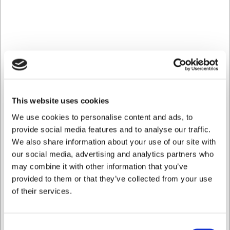
Holdbart rustfrit stål med praktiske
fordele
Isspanden er fremstillet af højkvalitets rustfrit stål, hvilket
giver flere væsentlige fordele i daglig brug. Materialet er
naturligt modstandsdygtigt over for rust og korrosion, selv
når det konstant udsættes for fugt fra is. Den blanke
overflade er nem at rengøre og vedligeholde, hvilket
sparer tid i travle serveringsmiljøer. Rustfrit stål har
This website uses cookies
desuden den egenskab, at det hjælper med at isolere
indholdet, så isen holder sig kold længere.
We use cookies to personalise content and ads, to
provide social media features and to analyse our traffic.
Konkrete resultater i din servering
We also share information about your use of our site with
our social media, advertising and analytics partners who
Med denne isspand opnår du en mere professionel
may combine it with other information that you’ve
servering af drikkevarer. Den rummelige kapacitet på 1,7
liter betyder, at du ikke konstant skal genopfylde med is
provided to them or that they’ve collected from your use
under serveringen. Den solide konstruktion sikrer stabilitet,
of their services.
så du undgår spild på bordet eller bardisken. Designet er
tidløst og passer til mange forskellige stilarter af service og
indretning, hvilket giver dig fleksibilitet i din
Consent