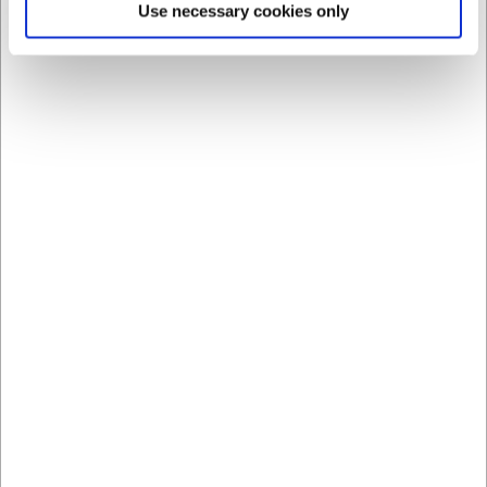
Use necessary cookies only
Kan isspanden tåle opvaskemaskine?
Ja, isspanden i rustfrit stål kan vaskes i opvaskemaskine,
hvilket gør rengøringen endnu nemmere.
Følger der tang eller ske med til isspanden?
Nej, istangen sælges separat, men vi har flere modeller der
passer perfekt til denne isspand.
AI har hjulpet med teksten og derfor tages der forbehold
for fejl.
Købt sammen med
Spar 31%
Spar 26%