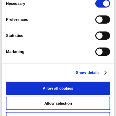
bordopdækning.
Necessary
Selection
Tekniske specifikationer
Jeg ønsker at handle som
Preferences
Isspanden vejer 800 gram, hvilket giver en god balance
mellem håndterbarhed og stabilitet. Den sølvfarvede finish
i rustfrit stål giver et klassisk, neutralt udtryk der passer til
Privat
Erhverv
Statistics
enhver anledning. Steel-Function har mere end 60 års
erfaring med at skabe køkkenudstyr, der kombinerer
skandinavisk design med høj funktionalitet.
Marketing
Med Steel-Function isspanden får du:
En rummelig isspand med plads til 1,7 liter is
Show details
Holdbart rustfrit stål der er modstandsdygtigt over for
fugt og slitage
Tidløst design der passer til både hjemmebrug og
Allow all cookies
professionel servering
Du er altid velkommen til at kontakte vores kundeservice
Allow selection
på
web@hwl.dk
for yderligere info.
Ofte stillede spørgsmål