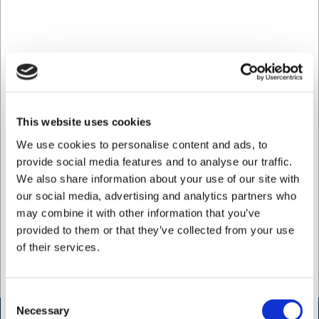
966010007
Brugt Isterning maskine
2
DKK 12.500,00
/
stk
This website uses cookies
DKK 10.000,00 ekskl. moms
We use cookies to personalise content and ads, to
provide social media features and to analyse our traffic.
Køb nu
We also share information about your use of our site with
Ca. 2 på lager
- Levering:
our social media, advertising and analytics partners who
2-3 dage
may combine it with other information that you’ve
provided to them or that they’ve collected from your use
Viser 1 til 1 af 1
40
of their services.
Consent
Necessary
Selection