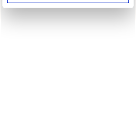
Prisgaranti
Privatlivspolitik
Larsen Pris
LarsenNice
Klub Larsen Betingelser
Affiliate-partner
Kontrolrapport
Social
Instagram
facebook
Youtube
LinkedIn