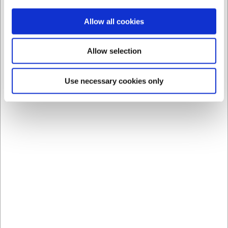
Allow all cookies
Allow selection
Use necessary cookies only
22029
22988
Kochblume Flexske 30
Kochblume Buet palet m.
cm
huller
DKK 189,00
DKK 189,00
/ stk
/ stk
DKK 151,20 ekskl. moms
DKK 151,20 ekskl. moms
Køb nu
Køb nu
Bestillingsvare
- Levering:
Ca. 1 på lager
- Levering:
Forvent leveringstid
2-3 dage