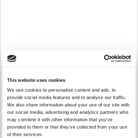
1700x800x1551mm giver bordet rigelig arbejdsplads,
mens det integrerede affaldshul med gummiring og den
praktiske overhylde optimerer arbejdsgangen fra venstre
mod højre.
Ideel til restauranter, kantiner og storkøkkener hvor
effektiv håndtering af opvask og affald er afgørende for
arbejdsflowet.
Gennemtænkt design for bedre
arbejdsflow
This website uses cookies
Sorteringsbordet er konstrueret med en bordplade med
forhøjede kanter hele vejen rundt, hvilket forhindrer spild
We use cookies to personalise content and ads, to
og væske i at løbe ud over kanterne. De fire 40x40mm
provide social media features and to analyse our traffic.
rørformede ben med højdejusterbare fødder giver stabilitet
We also share information about your use of our site with
og kan tilpasses efter dine ergonomiske behov.
our social media, advertising and analytics partners who
Underrammen på tre sider sikrer strukturel styrke, mens
may combine it with other information that you’ve
affaldshullet med gummiring gør det nemt at skrabe
provided to them or that they’ve collected from your use
madrester direkte i affaldsspanden.
of their services.