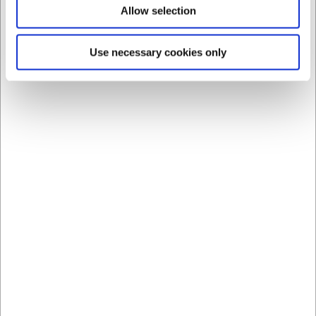
Effektiv affaldssortering med integreret affaldshul og
Allow selection
gummiring
Justerbar højde for optimal ergonomi og
arbejdskomfort
Use necessary cookies only
Holdbar AISI 304 rustfrit stålkonstruktion for lang
levetid
Du er altid velkommen til at kontakte vores kundeservice
på
web@hwl.dk
for yderligere info.
Ofte stillede spørgsmål
Kan jeg tilpasse bordets højde efter
installation?
Ja, bordets fire ben er udstyret med højdejusterbare
fødder, så du kan tilpasse højden efter dine ergonomiske
behov, selv efter installation.
Hvor stort er affaldshullet i bordet?
Affaldshullet er designet til standard affaldsspande i
professionelle køkkener og er udstyret med en gummiring,