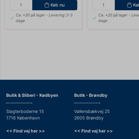
Køb nu
Kø
Ca. +20 på lager
- Levering: 2-3
Ca. +20 på lager
- Leve
dage
dage
Butik & Sliberi - Kødbyen
Butik - Brøndby
Slagterboderne 15
Vallensbækvej 25
1716 København
2605 Brøndby
<< Find vej her >>
<< Find vej her >>