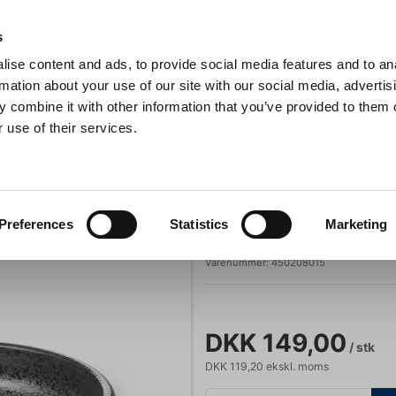
Anmeldelser
s
ise content and ads, to provide social media features and to an
iaster
Søg
rmation about your use of our site with our social media, advertis
 combine it with other information that you’ve provided to them o
 use of their services.
Gryder & Pander
Grill
Køkkenmaskiner
Kokketøj
T
rt Maya
WAS
Preferences
Statistics
Marketing
Skål Ø 15cm 65
Varenummer:
450208015
DKK 149,00
/ stk
DKK 119,20 ekskl. moms