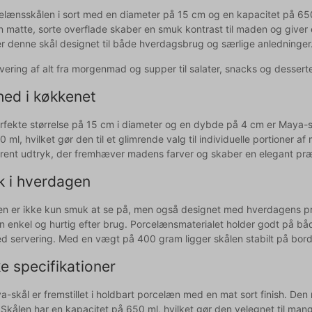
lænsskålen i sort med en diameter på 15 cm og en kapacitet på 650 m
 matte, sorte overflade skaber en smuk kontrast til maden og giver et
r denne skål designet til både hverdagsbrug og særlige anledninger
ervering af alt fra morgenmad og supper til salater, snacks og dessert
hed i køkkenet
rfekte størrelse på 15 cm i diameter og en dybde på 4 cm er Maya-sk
ml, hvilket gør den til et glimrende valg til individuelle portioner a
tilrent udtryk, der fremhæver madens farver og skaber en elegant pr
k i hverdagen
n er ikke kun smuk at se på, men også designet med hverdagens pra
n enkel og hurtig efter brug. Porcelænsmaterialet holder godt på bå
d servering. Med en vægt på 400 gram ligger skålen stabilt på borde
e specifikationer
-skål er fremstillet i holdbart porcelæn med en mat sort finish. De
Skålen har en kapacitet på 650 ml, hvilket gør den velegnet til mang