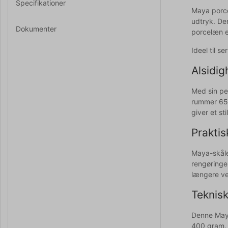
Specifikationer
Maya porce
udtryk. Den
Dokumenter
porcelæn e
Ideel til s
Alsidig
Med sin pe
rummer 650 
giver et s
Praktis
Maya-skåle
rengøringe
længere ve
Teknisk
Denne Maya
400 gram. 