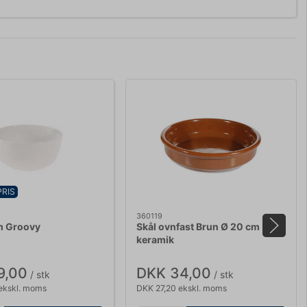
PRIS
360119
m Groovy
Skål ovnfast Brun Ø 20 cm
keramik
9,00
DKK 34,00
/ stk
/ stk
ekskl. moms
DKK 27,20 ekskl. moms