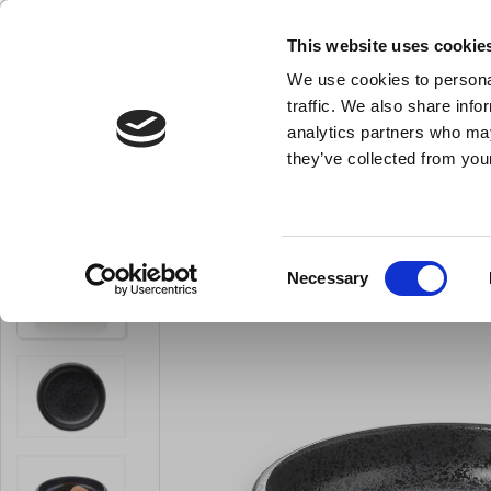
KLUB LARSEN TILMELDING
NY ERHVERVSKUNDE
This website uses cookie
We use cookies to personal
- Køkkenudstyr til professionelle og entus
traffic. We also share info
analytics partners who may
they’ve collected from your
Knive & Strygestål
Bageudstyr
Køkkenredskaber
Skål Ø 15cm 650ml So
Du er her:
Forside
Til servering
Skåle
Consent
Necessary
Selection