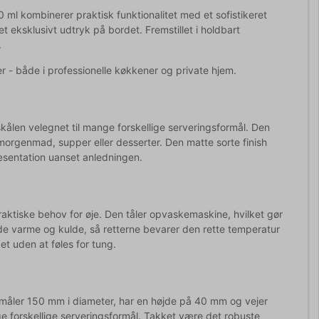
l kombinerer praktisk funktionalitet med et sofistikeret
 eksklusivt udtryk på bordet. Fremstillet i holdbart
.
er - både i professionelle køkkener og private hjem.
ålen velegnet til mange forskellige serveringsformål. Den
f morgenmad, supper eller desserter. Den matte sorte finish
æsentation uanset anledningen.
ktiske behov for øje. Den tåler opvaskemaskine, hvilket gør
de varme og kulde, så retterne bevarer den rette temperatur
t uden at føles for tung.
n måler 150 mm i diameter, har en højde på 40 mm og vejer
e forskellige serveringsformål. Takket være det robuste