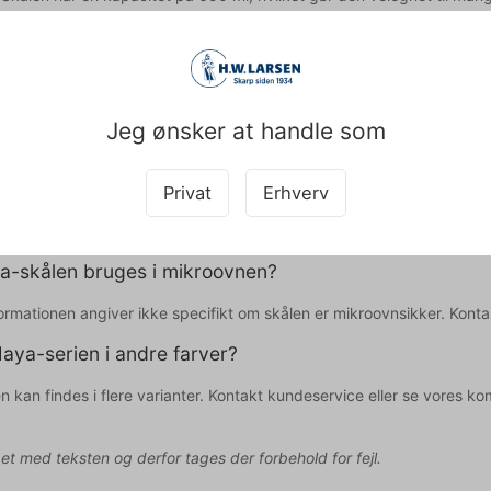
ateriale kan skålen anvendes i opvaskemaskine for nem rengøring.
porcelænsskålen får du:
idig skål med kapacitet på 650 ml til mange forskellige serveringsfo
t mat sort finish der fremhæver maden og passer ind i ethvert bo
Jeg ønsker at handle som
sk vedligeholdelse med opvaskemaskineegnet porcelæn af høj kvalit
d velkommen til at kontakte vores kundeservice på
web@hwl.dk
for yd
Privat
Erhverv
illede spørgsmål
a-skålen bruges i mikroovnen?
ormationen angiver ikke specifikt om skålen er mikroovnsikker. Kontak
aya-serien i andre farver?
 kan findes i flere varianter. Kontakt kundeservice eller se vores kom
pet med teksten og derfor tages der forbehold for fejl.