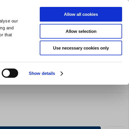
GAVEKORT
INSPIRATION
PRIVAT
ERHVERV
Allow all cookies
alyse our
Indkøbskurv (0)
Gratis levering ved DKK 499
LOG IND
ing and
Allow selection
r that
il servering
Barudstyr
Tilbud
Brands
Slibning
Use necessary cookies only
Show details
0ml Sort Maya