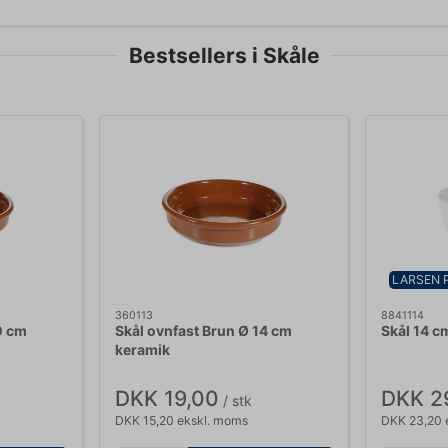
Bestsellers i Skåle
LARSEN 
360113
8841114
0 cm
Skål ovnfast Brun Ø 14 cm
Skål 14 c
keramik
DKK 19,00
DKK 2
/ stk
DKK 15,20 ekskl. moms
DKK 23,20 