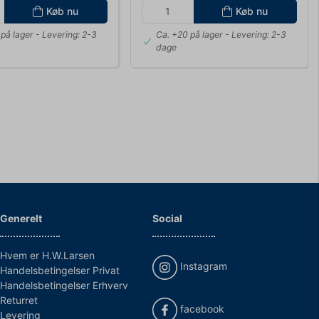
Køb nu
Køb nu
på lager
- Levering: 2-3
Ca. +20 på lager
- Levering: 2-3
dage
Generelt
Social
Hvem er H.W.Larsen
Instagram
Handelsbetingelser Privat
Handelsbetingelser Erhverv
Returret
facebook
Levering