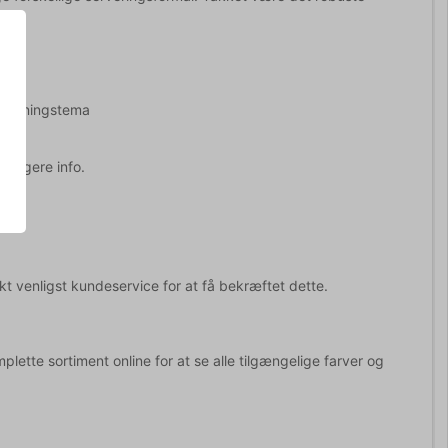
rmål
rddækningstema
et
erligere info.
t venligst kundeservice for at få bekræftet dette.
plette sortiment online for at se alle tilgængelige farver og