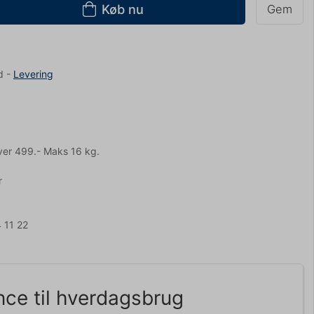
Køb nu
Gem
d
-
Levering
ver 499.- Maks 16 kg.
r
 11 22
nce til hverdagsbrug