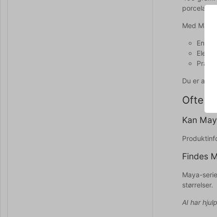
porcelænsm
Med Maya 
En als
Elegan
Prakti
Du er alti
Ofte st
Kan May
Produktinf
Findes M
Maya-serien
størrelser.
AI har hjul