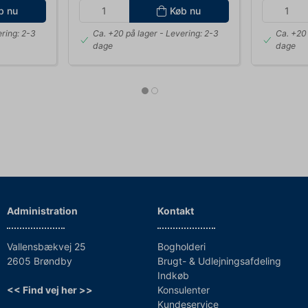
b nu
Køb nu
ring: 2-3
Ca. +20 på lager
- Levering: 2-3
Ca. +20 
dage
dage
Administration
Kontakt
Vallensbækvej 25
Bogholderi
2605 Brøndby
Brugt- & Udlejningsafdeling
Indkøb
<< Find vej her >>
Konsulenter
Kundeservice