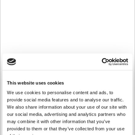
Bone porcelæn med en diameter på 70 mm. Denne
kompakte skål kombinerer tidløs elegance med praktisk
funktionalitet og er en del af den alsidige Stella Hotel-serie,
der skaber harmoni på bordet.
Ideel til servering af dips, saucer, små forretter eller som
en delikat skål til tilbehør ved både morgenmad, frokost
og middag.
Holdbart porcelæn til professionel
brug
Skålen er fremstillet af Premium Bone porcelæn, som giver
This website uses cookies
den en særlig styrke og holdbarhed. Dette
kvalitetsmateriale sikrer, at skålen kan tåle daglig brug i
We use cookies to personalise content and ads, to
travle miljøer uden at miste sin fine fremtoning. Med en
provide social media features and to analyse our traffic.
vægt på kun 40 gram er den let at håndtere, hvilket gør
We also share information about your use of our site with
serveringen enkel og ubesværet for personalet.
our social media, advertising and analytics partners who
may combine it with other information that you’ve
Praktisk i hverdagen
provided to them or that they’ve collected from your use