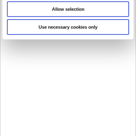
Du er altid velkommen til at kontakte vores kundeservice
Allow selection
på
web@hwl.dk
for yderligere info.
FAQ
Use necessary cookies only
Kan Stella skålen stables for at spare plads?
Ja, skålene er designet til at kunne stables, hvilket gør
dem pladsbesparende ved opbevaring i skabe eller på
hylder.
Er porcelænet modstandsdygtigt over for pletter og
misfarvning?
Premium Bone porcelænet har en tæt, glat overflade som
modvirker pletter og misfarvning, selv ved servering af
stærkt farvede fødevarer.
AI har hjulpet med teksten og derfor tages der forbehold
for fejl.
Bestsellers i Skåle