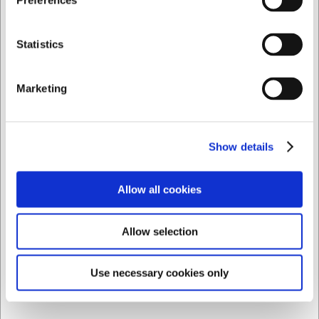
Preferences
Privat
Erhverv
Statistics
Marketing
Show details
Allow all cookies
Allow selection
Z121136
Bordplade 1000 mm med bagkant
Use necessary cookies only
DKK 6.498,75
/ stk
DKK 5.199,00 ekskl. moms