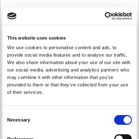
This website uses cookies
We use cookies to personalise content and ads, to
provide social media features and to analyse our traffic.
We also share information about your use of our site with
Z653295
our social media, advertising and analytics partners who
Kedel 5 liter til Dito BE5
may combine it with other information that you’ve
provided to them or that they’ve collected from your use
of their services.
DKK 1.348,75
/ stk
DKK 1.079,00 ekskl. moms
Consent
Køb nu
Necessary
Selection
Ca. 4 på lager
- Levering: 2-3 dage
Jeg ønsker at handle som