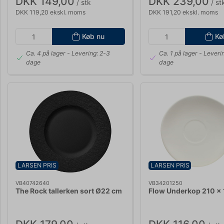
DKK 149,00
DKK 239,00
/ stk
/ st
DKK 119,20 ekskl. moms
DKK 191,20 ekskl. moms
Køb nu
Kø
Ca. 4 på lager
- Levering: 2-3
Ca. 1 på lager
- Leveri
dage
dage
LARSEN PRIS
LARSEN PRIS
VB40742640
VB34201250
The Rock tallerken sort Ø22 cm
Flow Underkop 210 x