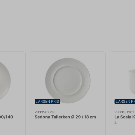
LARSEN PRIS
LARSEN PR
VB33562796
VB33181361
290/140
Sedona Tallerken Ø 29 / 18 cm
La Scala 
L