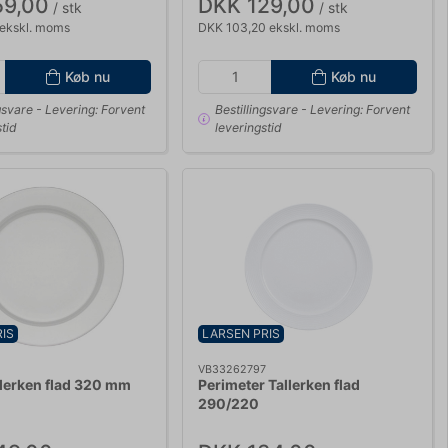
59,00
DKK 129,00
/ stk
/ stk
 ekskl. moms
DKK 103,20 ekskl. moms
Køb nu
Køb nu
gsvare
- Levering: Forvent
Bestillingsvare
- Levering: Forvent
tid
leveringstid
IS
LARSEN PRIS
0
VB33262797
lerken flad 320 mm
Perimeter Tallerken flad
290/220