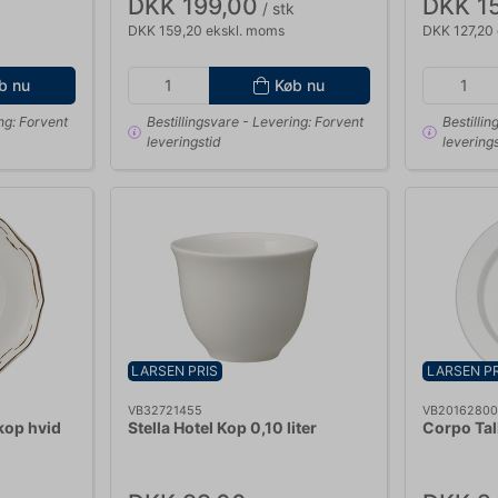
DKK 199,00
DKK 1
/ stk
DKK 159,20 ekskl. moms
DKK 127,20
b nu
Køb nu
ng: Forvent
Bestillingsvare
- Levering: Forvent
Bestillin
leveringstid
leverings
LARSEN PRIS
LARSEN PR
VB32721455
VB2016280
kop hvid
Stella Hotel Kop 0,10 liter
Corpo Tal