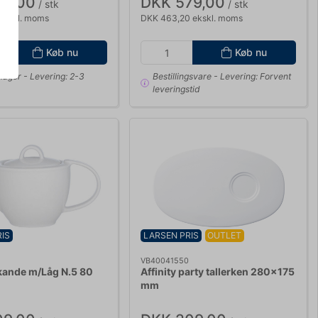
39,00
DKK 579,00
/ stk
/ stk
 ekskl. moms
DKK 463,20 ekskl. moms
Køb nu
Køb nu
 lager
- Levering: 2-3
Bestillingsvare
- Levering: Forvent
leveringstid
IS
LARSEN PRIS
OUTLET
0
VB40041550
kande m/Låg N.5 80
Affinity party tallerken 280x175
mm