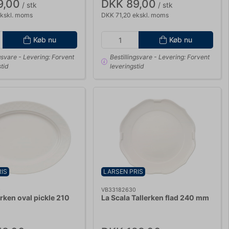
9,00
DKK 89,00
/ stk
/ stk
ekskl. moms
DKK 71,20 ekskl. moms
Køb nu
Køb nu
gsvare
- Levering: Forvent
Bestillingsvare
- Levering: Forvent
tid
leveringstid
IS
LARSEN PRIS
0
VB33182630
erken oval pickle 210
La Scala Tallerken flad 240 mm