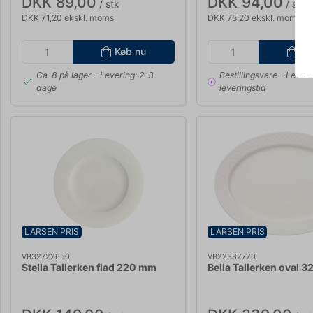
DKK 89,00
DKK 94,00
/ stk
/ stk
DKK 71,20 ekskl. moms
DKK 75,20 ekskl. moms
Køb nu
Kø
Ca. 8 på lager
- Levering: 2-3
Bestillingsvare
- Leveri
dage
leveringstid
LARSEN PRIS
LARSEN PRIS
VB32722650
VB22382720
Stella Tallerken flad 220 mm
Bella Tallerken oval 