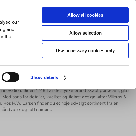
GAVEKORT
INSPIRATION
PRIVAT
ERHVERV
Allow all cookies
alyse our
Indkøbskurv (0)
Gratis levering ved DKK 499
LOG IND
ing and
Allow selection
r that
il servering
Barudstyr
Tilbud
Brands
Slibning
Use necessary cookies only
Show details
g innovation. Siden 1748 har det tyske brand skabt porcelæn, glas
 Med sans for detaljer, kvalitet og tidløst design løfter Villeroy &
 Hos H.W. Larsen finder du et nøje udvalgt sortiment fra en
, håndværk og raffinement.