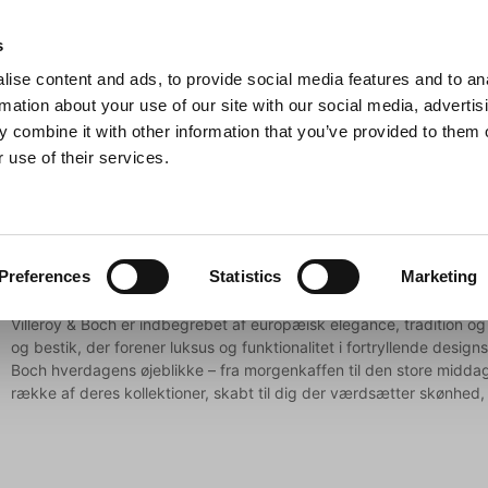
Anmeldelser
s
ise content and ads, to provide social media features and to an
iaster
Søg
rmation about your use of our site with our social media, advertis
 combine it with other information that you’ve provided to them o
 use of their services.
Gryder & Pander
Grill
Køkkenmaskiner
Kokketøj
T
Villeroy & Boch
Preferences
Statistics
Marketing
Villeroy & Boch er indbegrebet af europæisk elegance, tradition o
og bestik, der forener luksus og funktionalitet i fortryllende designs.
Boch hverdagens øjeblikke – fra morgenkaffen til den store middag.
række af deres kollektioner, skabt til dig der værdsætter skønhed