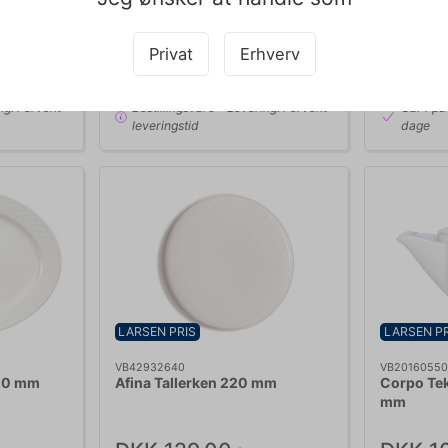
DKK 89,00
DKK 1
/ stk
DKK 71,20 ekskl. moms
DKK 111,20
Privat
Erhverv
b nu
Køb nu
ng: Forvent
Bestillingsvare
- Levering: Forvent
Ca. 1 på
leveringstid
dage
LARSEN PRIS
LARSEN PR
VB42932640
VB2016055
320 mm
Afina Tallerken 220 mm
Corpo Te
mm