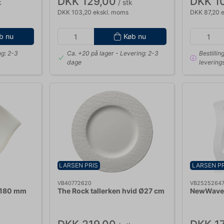
DKK 129,00
DKK 1
k
/ stk
DKK 103,20 ekskl. moms
DKK 87,20 
b nu
Køb nu
ng: 2-3
Ca. +20 på lager
- Levering: 2-3
Bestillin
dage
leverings
LARSEN PRIS
LARSEN PR
VB40772620
VB2525264
 180 mm
The Rock tallerken hvid Ø27 cm
NewWave 