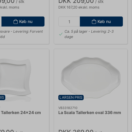
09,00
DKK 209,00
/ stk
/ stk
ekskl. moms
DKK 167,20 ekskl. moms
Køb nu
Køb nu
gsvare
- Levering: Forvent
Ca. 5 på lager
- Levering: 2-3
tid
dage
IS
LARSEN PRIS
7
VB33182710
Tallerken 24x24 cm
La Scala Tallerken oval 336 mm