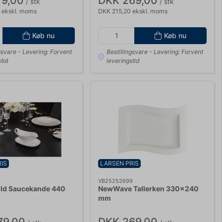
79,00
DKK 269,00
/ stk
/ stk
 ekskl. moms
DKK 215,20 ekskl. moms
Køb nu
Køb nu
gsvare
- Levering: Forvent
Bestillingsvare
- Levering: Forvent
tid
leveringstid
IS
LARSEN PRIS
7
VB25252699
ld Saucekande 440
NewWave Tallerken 330x240
mm
79,00
DKK 269,00