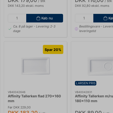
DKK 179,00
DKK 116,00
/ stk
/ stk
DKK 143,20 ekskl. moms
DKK 92,80 ekskl. moms
Køb nu
Kø
Ca. 8 på lager
- Levering: 2-3
Bestillingsvare
- Leveri
dage
leveringstid
Spar 20%
LARSEN PRIS
VB40042646
VB40042831
Affinity Tallerken flad 270x160
Affinity Tallerken m/
mm
180x110 mm
Før DKK 229,00
DKK 183,20
DKK 89,00