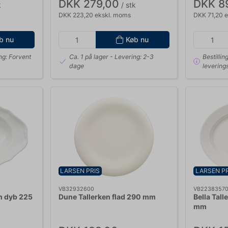
DKK 279,00
DKK 8
k
/ stk
DKK 223,20 ekskl. moms
DKK 71,20 
b nu
Køb nu
ng: Forvent
Ca. 1 på lager
- Levering: 2-3
Bestillin
dage
leverings
LARSEN PRIS
LARSEN PR
VB32932600
VB2238357
en dyb 225
Dune Tallerken flad 290 mm
Bella Tall
mm