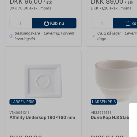
DKK 96,00
DKK 89,00
/ stk
/ stk
DKK 76,80 ekskl. moms
DKK 71,20 ekskl. moms
Køb nu
Kø
Bestillingsvare
- Levering: Forvent
Ca. 2 på lager
- Leveri
leveringstid
dage
LARSEN PRIS
LARSEN PRIS
VB40041311
VB32931451
Affinity Underkop 180x160 mm
Dune Kop N.8 Stabelba