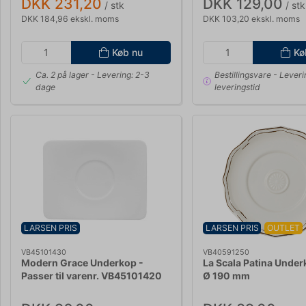
DKK 231,20
DKK 129,00
/ stk
/ stk
DKK 184,96 ekskl. moms
DKK 103,20 ekskl. moms
Køb nu
Kø
Ca. 2 på lager
- Levering: 2-3
Bestillingsvare
- Leveri
dage
leveringstid
LARSEN PRIS
LARSEN PRIS
OUTLET
VB45101430
VB40591250
Modern Grace Underkop -
La Scala Patina Under
Passer til varenr. VB45101420
Ø 190 mm