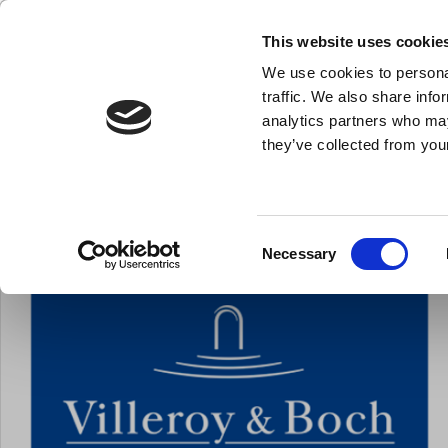
KLUB LARSEN TILMELDING
NY ERHVERVSKUNDE
This website uses cookie
We use cookies to personal
- Køkkenudstyr til professionelle og entus
traffic. We also share info
analytics partners who may
they’ve collected from your
Knive & Strygestål
Bageudstyr
Køkkenredskaber
Du er her:
Forside
Brands
Villeroy & Boch
Consent
Necessary
Selection