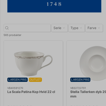
Serie
Type
Farve
565 produkter
LARSEN PRIS
OUTLET
LARSEN PRIS
VB40591270
VB32722701
La Scala Patina Kop Hvid 22 cl
Stella Tallerken dyb 
mm