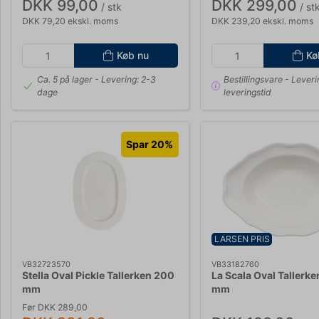
DKK 99,00
DKK 299,00
/ stk
/ st
DKK 79,20 ekskl. moms
DKK 239,20 ekskl. moms
Køb nu
Kø
Ca. 5 på lager
- Levering: 2-3
Bestillingsvare
- Leveri
dage
leveringstid
Spar 20%
LARSEN PRIS
VB32723570
VB33182760
Stella Oval Pickle Tallerken 200
La Scala Oval Tallerk
mm
mm
Før DKK 289,00