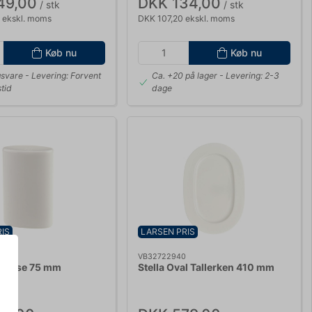
49,00
DKK 134,00
/ stk
/ stk
 ekskl. moms
DKK 107,20 ekskl. moms
Køb nu
Køb nu
gsvare
- Levering: Forvent
Ca. +20 på lager
- Levering: 2-3
tid
dage
IS
LARSEN PRIS
0
VB32722940
tbøsse 75 mm
Stella Oval Tallerken 410 mm