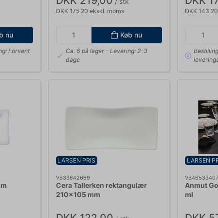
DKK 219,00
DKK 1
/ stk
DKK 175,20 ekskl. moms
DKK 143,20
b nu
Køb nu
ng: Forvent
Ca. 6 på lager
- Levering: 2-3
Bestillin
dage
leverings
LARSEN PRIS
LARSEN PR
VB33642669
VB4653340
rum
Cera Tallerken rektangulær
Anmut Go
210x105 mm
ml
DKK 122,00
DKK 5