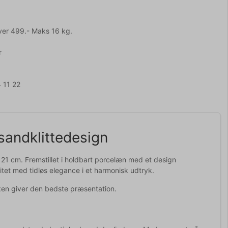
ver 499.- Maks 16 kg.
r
 11 22
sandklittedesign
 21 cm. Fremstillet i holdbart porcelæn med et design
litet med tidløs elegance i et harmonisk udtryk.
erken giver den bedste præsentation.