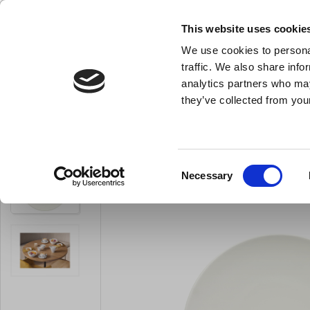
KLUB LARSEN TILMELDING
NY ERHVERVSKUNDE
This website uses cookie
We use cookies to personal
- Køkkenudstyr til professionelle og entus
traffic. We also share info
analytics partners who may
they’ve collected from your
Knive & Strygestål
Bageudstyr
Køkkenredskaber
Dune Coupe Talle
Du er her:
Forside
Til servering
Tallerkener
Consent
Necessary
LARSEN PRIS
Selection