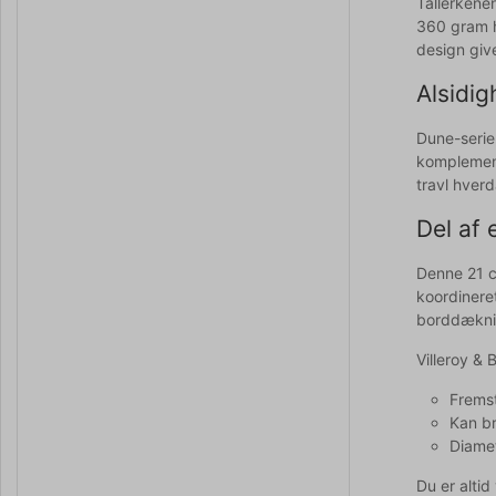
Tallerkene
360 gram h
design giv
Alsidig
Dune-serie
komplement
travl hverd
Del af 
Denne 21 c
koordinere
borddæknin
Villeroy & 
Fremst
Kan br
Diamet
Du er alti