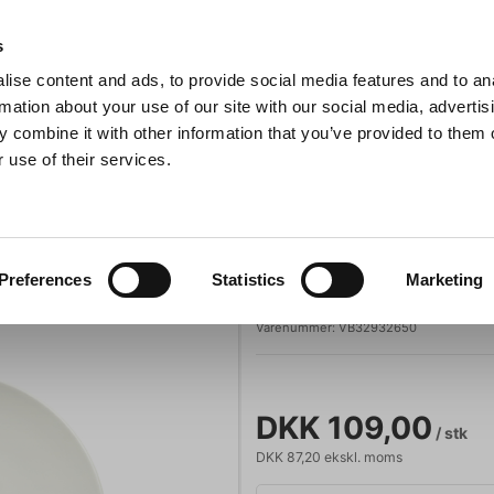
Anmeldelser
s
ise content and ads, to provide social media features and to an
iaster
Søg
rmation about your use of our site with our social media, advertis
 combine it with other information that you’ve provided to them o
 use of their services.
Gryder & Pander
Grill
Køkkenmaskiner
Kokketøj
T
rken flad 210 mm
Villeroy & Boch
Preferences
Statistics
Marketing
Dune Coupe Tal
Varenummer:
VB32932650
DKK 109,00
/ stk
DKK 87,20 ekskl. moms