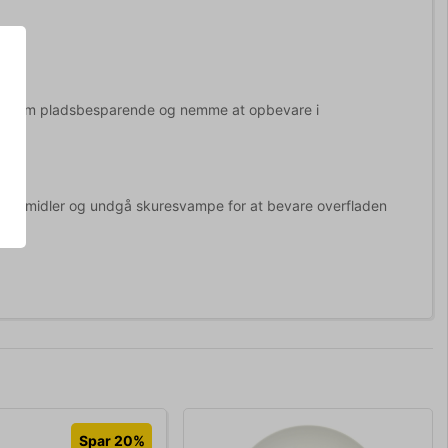
t gør dem pladsbesparende og nemme at opbevare i
?
ingsmidler og undgå skuresvampe for at bevare overfladen
Spar 20%