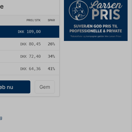
re
PRIS / STK
SPAR
109,00
DKK
80,45
26%
DKK
72,40
34%
DKK
64,36
41%
DKK
øb nu
Gem
ng