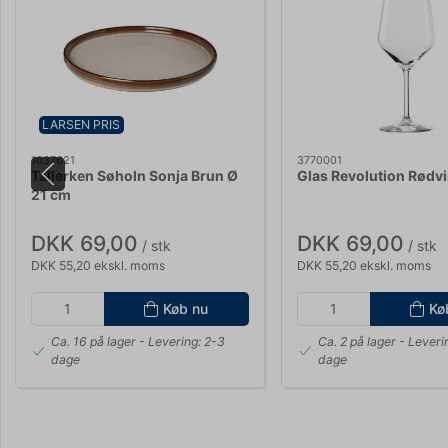
LARSEN PRIS
1637621
3770001
Tallerken Søholn Sonja Brun Ø
Glas Revolution Rødvi
21 cm
DKK 69,00
DKK 69,00
/ stk
/ stk
DKK 55,20 ekskl. moms
DKK 55,20 ekskl. moms
Køb nu
Kø
Ca. 16 på lager
- Levering: 2-3
Ca. 2 på lager
- Leveri
dage
dage