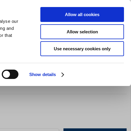
GAVEKORT
INSPIRATION
PRIVAT
ERHVERV
Allow all cookies
alyse our
Indkøbskurv (0)
Gratis levering ved DKK 499
LOG IND
ing and
Allow selection
r that
il servering
Barudstyr
Tilbud
Brands
Slibning
Use necessary cookies only
Show details
lerken flad 210 mm