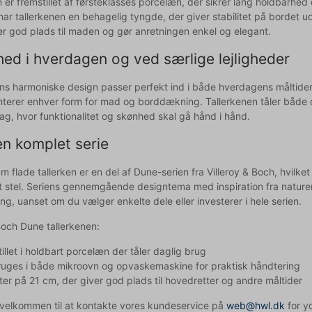
n er fremstillet af førsteklasses porcelæn, der sikrer lang holdba
ar tallerkenen en behagelig tyngde, der giver stabilitet på bordet 
er god plads til maden og gør anretningen enkel og elegant.
hed i hverdagen og ved særlige lejligheder
ns harmoniske design passer perfekt ind i både hverdagens måltider og
erer enhver form for mad og borddækning. Tallerkenen tåler både o
ag, hvor funktionalitet og skønhed skal gå hånd i hånd.
en komplet serie
m flade tallerken er en del af Dune-serien fra Villeroy & Boch, hvilk
t stel. Seriens gennemgående designtema med inspiration fra natu
g, uanset om du vælger enkelte dele eller investerer i hele serien.
Boch Dune tallerkenen:
illet i holdbart porcelæn der tåler daglig brug
uges i både mikroovn og opvaskemaskine for praktisk håndtering
er på 21 cm, der giver god plads til hovedretter og andre måltider
d velkommen til at kontakte vores kundeservice på
web@hwl.dk
for yd