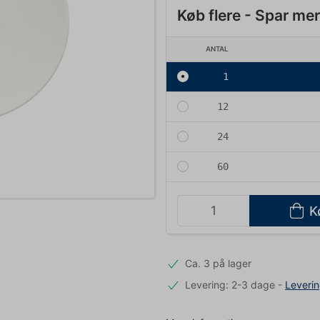
Køb flere - Spar me
ANTAL
1
12
24
60
K
Ca. 3 på lager
Levering: 2-3 dage
-
Leveri