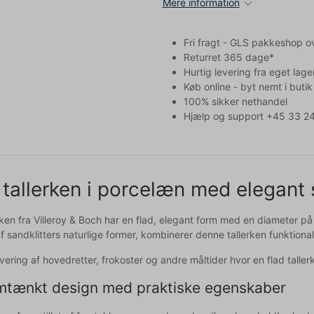
Mere information
Fri fragt - GLS pakkeshop o
Returret 365 dage*
Hurtig levering fra eget lage
Køb online - byt nemt i butik
100% sikker nethandel
Hjælp og support +45 33 24
tallerken i porcelæn med elegant 
rken fra Villeroy & Boch har en flad, elegant form med en diameter på
af sandklitters naturlige former, kombinerer denne tallerken funktiona
ervering af hovedretter, frokoster og andre måltider hvor en flad tall
tænkt design med praktiske egenskaber