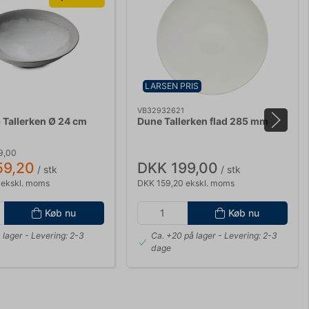
LARSEN PRIS
VB32932621
Tallerken Ø 24 cm
Dune Tallerken flad 285 mm
9,00
59,20
DKK 199,00
/ stk
/ stk
 ekskl. moms
DKK 159,20 ekskl. moms
Køb nu
Køb nu
 lager
- Levering: 2-3
Ca. +20 på lager
- Levering: 2-3
dage