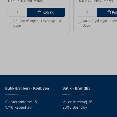
DKK 27,20 ekskl. moms
DKK 23,20 ekskl. moms
Køb nu
Kø
Ca. +20 på lager
- Levering: 2-3
Ca. +20 på lager
- Leve
dage
dage
Butik & Sliberi - Kødbyen
Butik - Brøndby
Slagterboderne 15
Vallensbækvej 25
1716 København
2605 Brøndby