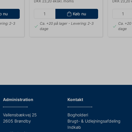
DKK 23,20 ekskl. moms
DKK 23,20 
b nu
Køb nu
ring: 2-3
Ca. +20 på lager
- Levering: 2-3
Ca. +20 
dage
dage
Administration
Kontakt
Vallensbækvej 25
Bogholderi
2605 Brøndby
Brugt- & Udlejningsafdeling
Indkøb