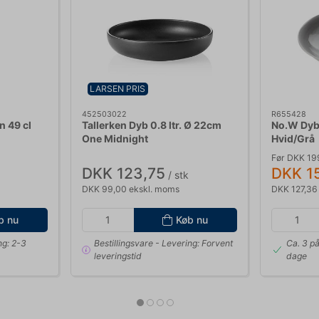
LARSEN PRIS
452503022
R655428
n 49 cl
Tallerken Dyb 0.8 ltr. Ø 22cm
No.W Dyb 
One Midnight
Hvid/Grå
Før DKK 19
DKK 123,75
DKK 1
/ stk
DKK 99,00 ekskl. moms
DKK 127,36
b nu
Køb nu
ng: 2-3
Bestillingsvare
- Levering: Forvent
Ca. 3 på
leveringstid
dage