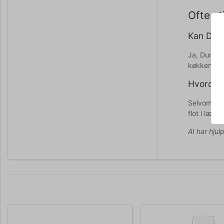
Ofte st
Kan Dune
Ja, Dune t
køkkenska
Hvordan 
Selvom por
flot i længs
AI har hjul