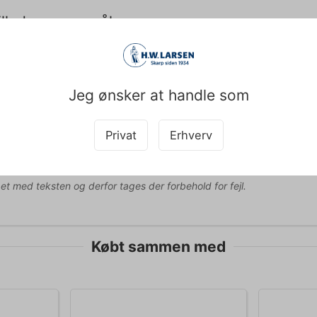
illede spørgsmål
 tallerkenerne stables for nem opbevaring?
allerkenerne er designet med en form, der tillader stabling, hvilke
be.
Jeg ønsker at handle som
vedligeholder jeg bedst min Villeroy & Boch porcelæn
Privat
Erhverv
celænet tåler opvaskemaskine, anbefales det at bruge milde rengør
t mulig tid.
pet med teksten og derfor tages der forbehold for fejl.
Købt sammen med