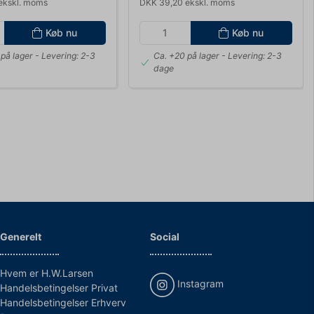
ekskl. moms
DKK 39,20 ekskl. moms
Køb nu
Køb nu
på lager
- Levering: 2-3
Ca. +20 på lager
- Levering: 2-3
dage
Generelt
Social
Hvem er H.W.Larsen
Instagram
Handelsbetingelser Privat
Handelsbetingelser Erhverv