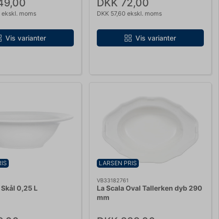
49,00
DKK 72,00
 ekskl. moms
DKK 57,60 ekskl. moms
Vis varianter
Vis varianter
IS
LARSEN PRIS
5
VB33182761
 Skål 0,25 L
La Scala Oval Tallerken dyb 290
mm