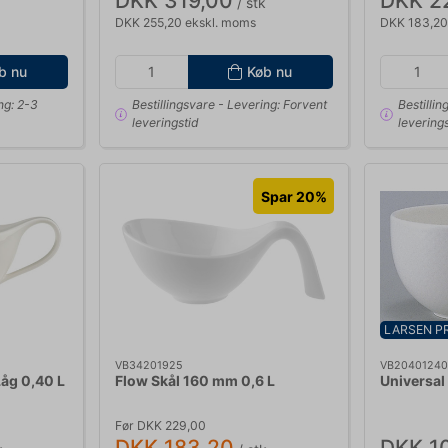
DKK 319,00
DKK 2
/ stk
DKK 255,20 ekskl. moms
DKK 183,20
b nu
Køb nu
ng: 2-3
Bestillingsvare
- Levering: Forvent
Bestillin
leveringstid
leverings
Spar 20%
LARSEN PR
VB34201925
VB2040124
åg 0,40 L
Flow Skål 160 mm 0,6 L
Universal
Før DKK 229,00
DKK 183,20
DKK 1