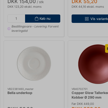
DKK 154,00
DKK 55,20
/ stk
DKK 123,20 ekskl. moms
DKK 44,16 ekskl. moms
Køb nu
Vis variant
Bestillingsvare
- Levering: Forvent
leveringstid
VB22381460_master
VB40702701
Bella underkop
Copper Glow Tallerke
Kobber Ø 290 mm
Før DKK 449,00