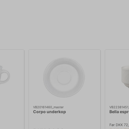
VB20161460_master
VB22381451
Corpo underkop
Bella esp
Før DKK 72