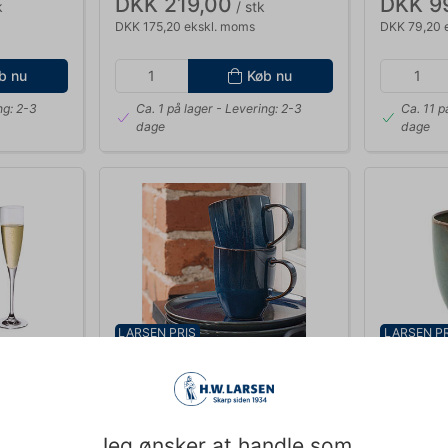
DKK 219,00
DKK 9
k
/ stk
DKK 175,20 ekskl. moms
DKK 79,20 
b nu
Køb nu
ng: 2-3
Ca. 1 på lager
- Levering: 2-3
Ca. 11 p
dage
dage
LARSEN PRIS
LARSEN PR
VB51689651
VB51679651
as 150
Crafted Krus m/Hank 360 ml
Crafted K
Denim
Breeze
Jeg ønsker at handle som