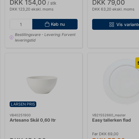
DKK 154,00
DKK 79,00
/ stk
DKK 123,20 ekskl. moms
DKK 63,20 ekskl. moms
Køb nu
Vis variant
Bestillingsvare
- Levering: Forvent
leveringstid
LARSEN PRIS
VB40251900
VB21552660_master
Artesano Skål 0,60 ltr
Easy tallerken flad
Før DKK 69,00