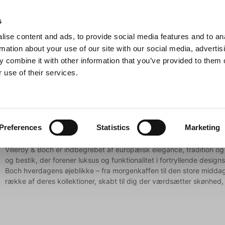
Anmeldelser
s
ise content and ads, to provide social media features and to an
iaster
Søg
rmation about your use of our site with our social media, advertis
 combine it with other information that you’ve provided to them o
 use of their services.
Gryder & Pander
Grill
Køkkenmaskiner
Kokketøj
T
Villeroy & Boch
Preferences
Statistics
Marketing
Villeroy & Boch er indbegrebet af europæisk elegance, tradition o
og bestik, der forener luksus og funktionalitet i fortryllende designs.
Boch hverdagens øjeblikke – fra morgenkaffen til den store middag.
række af deres kollektioner, skabt til dig der værdsætter skønhed