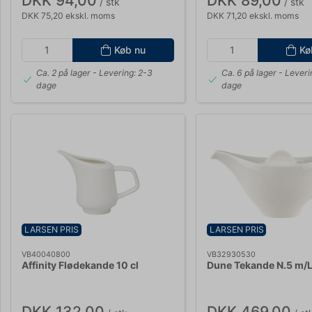
DKK 94,00
DKK 89,00
/ stk
/ stk
DKK 75,20 ekskl. moms
DKK 71,20 ekskl. moms
Køb nu
Kø
Ca. 2 på lager
- Levering: 2-3
Ca. 6 på lager
- Leveri
dage
dage
LARSEN PRIS
LARSEN PRIS
VB40040800
VB32930530
Affinity Flødekande 10 cl
Dune Tekande N.5 m/L
DKK 132,00
DKK 469,00