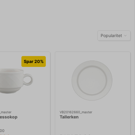
Popularitet
Spar 20%
_master
VB20162660_master
ressokop
Tallerken
,00