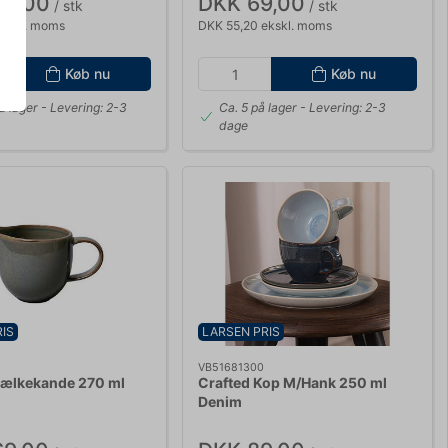
09,00
DKK 69,00
/ stk
/ stk
ekskl. moms
DKK 55,20 ekskl. moms
Køb nu
Køb nu
å lager
- Levering: 2-3
Ca. 5 på lager
- Levering: 2-3
dage
IS
LARSEN PRIS
VB51681300
Mælkekande 270 ml
Crafted Kop M/Hank 250 ml
Denim