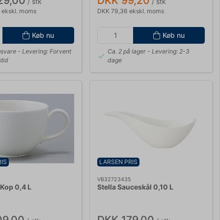
29,00
DKK 99,20
/ stk
/ stk
 ekskl. moms
DKK 79,36 ekskl. moms
Køb nu
Køb nu
gsvare
- Levering: Forvent
Ca. 2 på lager
- Levering: 2-3
tid
dage
IS
LARSEN PRIS
0
VB32723435
 Kop 0,4 L
Stella Sauceskål 0,10 L
09,00
DKK 179,00