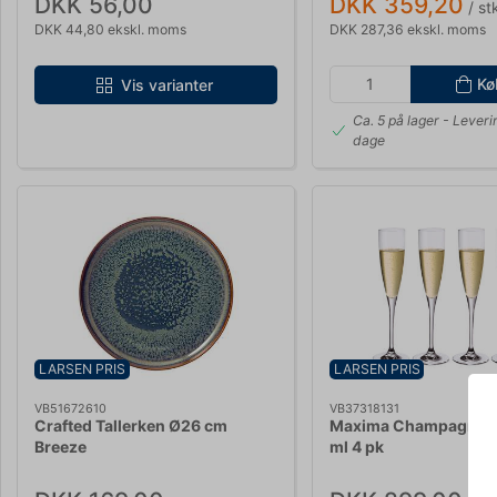
DKK 56,00
DKK 359,20
/ st
DKK 44,80 ekskl. moms
DKK 287,36 ekskl. moms
Kø
Vis varianter
Ca. 5 på lager
- Leveri
dage
LARSEN PRIS
LARSEN PRIS
VB51672610
VB37318131
Crafted Tallerken Ø26 cm
Maxima Champagnegl
Breeze
ml 4 pk