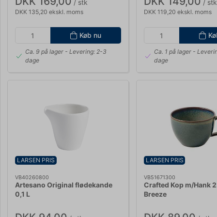
DKK 169,00
DKK 149,00
/ stk
/ stk
DKK 135,20 ekskl. moms
DKK 119,20 ekskl. moms
Køb nu
Kø
Ca. 9 på lager
- Levering: 2-3
Ca. 1 på lager
- Leveri
dage
dage
LARSEN PRIS
LARSEN PRIS
VB40260800
VB51671300
Artesano Original flødekande
Crafted Kop m/Hank 2
0,1 L
Breeze