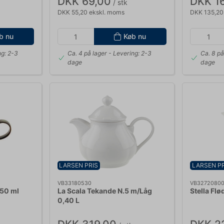
DKK 69,00
DKK 1
/ stk
DKK 55,20 ekskl. moms
DKK 135,20
b nu
Køb nu
ng: 2-3
Ca. 4 på lager
- Levering: 2-3
Ca. 8 på
dage
dage
LARSEN PRIS
LARSEN PR
VB33180530
VB3272080
50 ml
La Scala Tekande N.5 m/Låg
Stella Fl
0,40 L