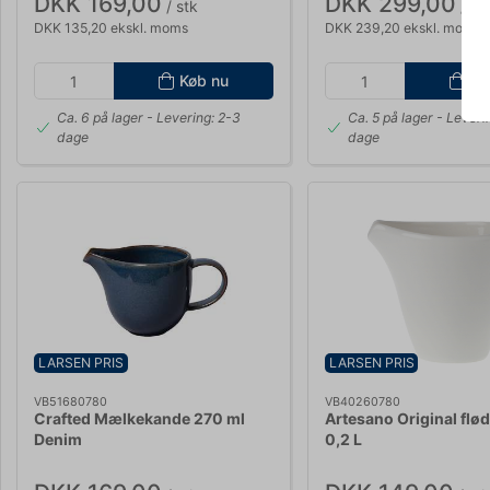
DKK 169,00
DKK 299,00
/ stk
/ st
DKK 135,20 ekskl. moms
DKK 239,20 ekskl. moms
Køb nu
Kø
Ca. 6 på lager
- Levering: 2-3
Ca. 5 på lager
- Leveri
dage
dage
LARSEN PRIS
LARSEN PRIS
VB51680780
VB40260780
Crafted Mælkekande 270 ml
Artesano Original flø
Denim
0,2 L