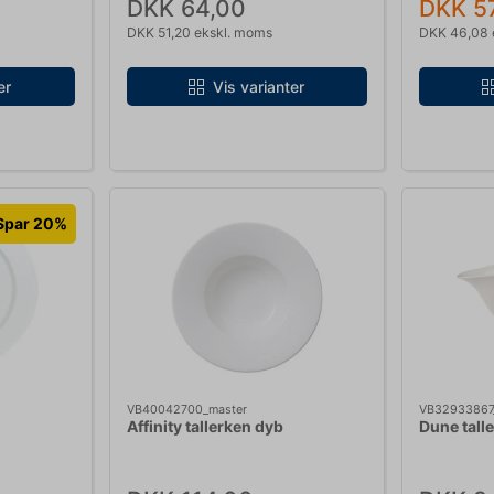
DKK 64,00
DKK 5
DKK 51,20 ekskl. moms
DKK 46,08 
er
Vis varianter
Spar 20%
VB40042700_master
VB32933867
Affinity tallerken dyb
Dune tall