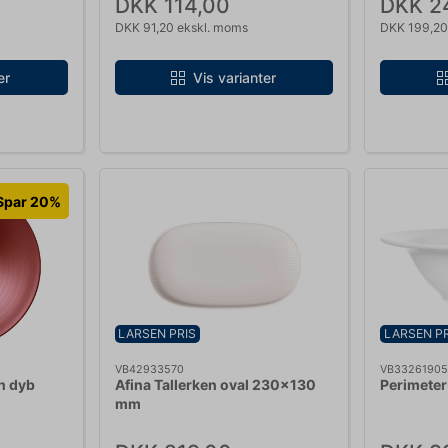
DKK 114,00
DKK 2
DKK 91,20 ekskl. moms
DKK 199,20
er
Vis varianter
Spar 20%
LARSEN PRIS
LARSEN PR
VB42933570
VB3326190
n dyb
Afina Tallerken oval 230x130
Perimeter
mm