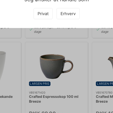
DKK 109,00
DKK 1
k
/ stk
DKK 87,20 ekskl. moms
DKK 87,20 
Privat
Erhverv
b nu
Køb nu
ng: 2-3
Ca. 6 på lager
- Levering: 2-3
Ca. 10 p
dage
dage
LARSEN PRIS
LARSEN PR
VB51671420
VB51670780
dekande
Crafted Espressokop 100 ml
Crafted 
Breeze
Breeze