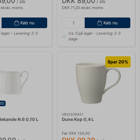
69,00
DKK 89,00
/ stk
/ stk
 ekskl. moms
DKK 71,20 ekskl. moms
Køb nu
Køb nu
 lager
- Levering: 2-3
Ca. 5 på lager
- Levering: 2-3
dage
Spar 20%
IS
0
VB32939651
ødekande N.6 0,10 L
Dune Kop 0,4 L
Før DKK 124,00