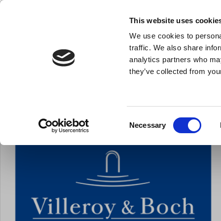
KLUB LARSEN TILMELDING
NY ERHVERVSKUNDE
This website uses cookie
We use cookies to personal
- Køkkenudstyr til professionelle og entus
traffic. We also share info
analytics partners who may
they’ve collected from your
Knive & Strygestål
Bageudstyr
Køkkenredskaber
Du er her:
Forside
Brands
Villeroy & Boch
Consent
Necessary
Selection