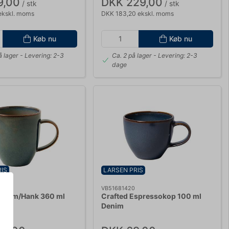
9,00
DKK 229,00
/ stk
/ stk
ekskl. moms
DKK 183,20 ekskl. moms
Køb nu
Køb nu
å lager
- Levering: 2-3
Ca. 2 på lager
- Levering: 2-3
dage
IS
LARSEN PRIS
VB51681420
rus m/Hank 360 ml
Crafted Espressokop 100 ml
Denim