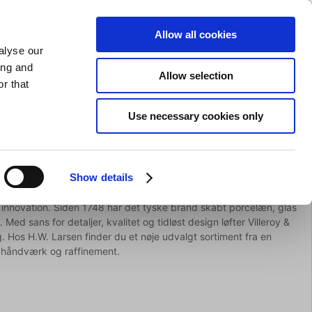
GAVEKORT
INSPIRATION
PRIVAT
ERHVERV
Allow all cookies
alyse our
Indkøbskurv (0)
Gratis levering ved DKK 499
LOG IND
ing and
Allow selection
r that
il servering
Barudstyr
Tilbud
Brands
Slibning
Use necessary cookies only
Show details
g innovation. Siden 1748 har det tyske brand skabt porcelæn, glas
 Med sans for detaljer, kvalitet og tidløst design løfter Villeroy &
 Hos H.W. Larsen finder du et nøje udvalgt sortiment fra en
, håndværk og raffinement.