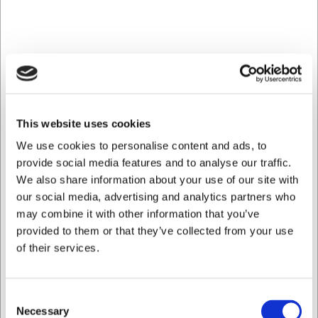
Ideel til restauranter, hoteller og caféer, der ønsker at
præsentere brød og bagværk på en stilfuld og
indbydende måde.
Naturlig elegance til dit bord
Den lyse beige farve giver et diskret og tidløst udtryk, der
This website uses cookies
passer ind i mange forskellige indretningsstile. Kurvens
organiske form og naturlige materialer skaber en varm
We use cookies to personalise content and ads, to
kontrast til porcelæn og glas på bordet. Dette gør den til
provide social media features and to analyse our traffic.
et alsidigt serveringsredskab, der kan anvendes i både
We also share information about your use of our site with
formelle og afslappede serveringsmiljøer. Den flettede
our social media, advertising and analytics partners who
struktur giver kurven karakter og autenticitet.
may combine it with other information that you’ve
Praktisk og funktionel
provided to them or that they’ve collected from your use
of their services.
Med sine varierende højder på 6-12 cm tilbyder kurven
fleksibilitet i serveringen. Den lavere side gør det nemt for
gæster at tage brød, mens den højere side giver mulighed
Consent
for at stable brødet smukt. Den generøse diameter på 37
Necessary
Selection
cm sikrer, at der er plads til forskellige typer bagværk - fra