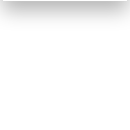
Du er altid velkommen til at kontakte vores kundeservice
på
web@hwl.dk
for yderligere info.
FAQ
Kan kurven bruges til direkte kontakt med fødevarer?
Ja, kurven er fødevaregodkendt og kan bruges til direkte
kontakt med både tørre og fugtige fødevarer.
Er kurven stabelbar?
Kurven er ikke designet til at stables, men passer perfekt
ind i GN-systemer og kan derfor integreres i eksisterende
opbevaringsløsninger.
AI har hjulpet med teksten og derfor tages der forbehold
for fejl.
Kontakt