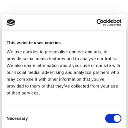
præsentation og praktisk opbevaring går hånd i hånd.
Funktionel elegance til din servering
Weaver-kurvens beige farvetone skaber en varm og
naturlig stemning, der komplementerer både rustikke og
moderne indretninger. Materialet er både holdbart og let at
This website uses cookies
rengøre, hvilket gør kurven til et praktisk valg i travle
We use cookies to personalise content and ads, to
miljøer. Den neutrale farve fremhæver maden og giver et
professionelt udtryk, uanset om den bruges til brød, frugt
provide social media features and to analyse our traffic.
eller andre anretninger.
We also share information about your use of our site with
our social media, advertising and analytics partners who
Øg værdien af din buffet og
may combine it with other information that you’ve
bordservering
provided to them or that they’ve collected from your use
of their services.
Med denne kurv kan du transformere almindelige
serveringer til noget særligt. Den standardiserede 1/6 GN-
størrelse sikrer, at kurven passer perfekt sammen med
Consent
andre elementer i dit køkken- og serveringssystem. Dette
Necessary
Selection
giver dig mulighed for at skabe sammenhængende og
professionelle præsentationer, der imponerer gæsterne og