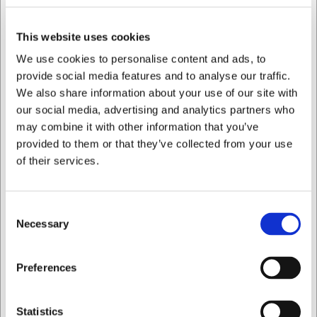
struktur til en indbydende præsentation af madvarer,
hvilket kan højne gæsternes oplevelse af serveringen.
This website uses cookies
Tekniske specifikationer
We use cookies to personalise content and ads, to
provide social media features and to analyse our traffic.
Kurven måler 53x32,5x10 cm, hvilket svarer til
We also share information about your use of our site with
standardmålet for 1/1 GN. Den brune grundfarve med sort
our social media, advertising and analytics partners who
finish giver et elegant udtryk, mens Weave-designet
may combine it with other information that you’ve
skaber en karakteristisk flettet overflade. Materialet er
provided to them or that they’ve collected from your use
valgt med henblik på holdbarhed i professionelle miljøer,
hvor daglig brug stiller høje krav til kvaliteten.
of their services.
Vigtige fordele ved denne kurv:
Consent
Standardiseret 1/1 GN-størrelse for nem integration
Necessary
med eksisterende udstyr
Selection
Sort Weave-design der kombinerer æstetik med
funktionalitet
Jeg ønsker at handle som
Preferences
Holdbar konstruktion til intensiv brug i professionelle
køkkener
Privat
Erhverv
Du er altid velkommen til at kontakte vores kundeservice
Statistics