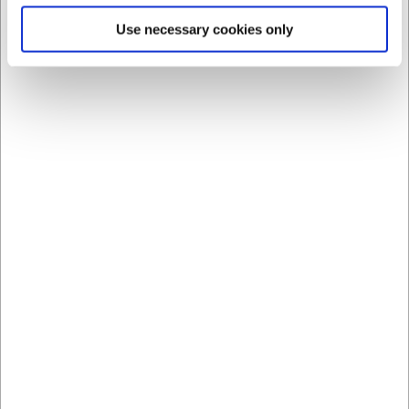
Du er altid velkommen til at kontakte vores kundeservice
Use necessary cookies only
på
web@hwl.dk
for yderligere info.
Ofte stillede spørgsmål
Kan kurven bruges til servering af varme
retter?
Kurven er primært designet til servering af tørre fødevarer
som brød, frugt og lignende. Ved servering af varme retter
anbefales det at bruge en passende 2/3 GN-indsats i
kurven.
Hvordan rengøres kurven?
For at bevare kurvens udseende og holdbarhed anbefales
det at aftørre den med en let fugtig klud. Undgå at
nedsænke kurven i vand eller bruge aggressive
rengøringsmidler.
AI har hjulpet med teksten og derfor tages der forbehold
for fejl.