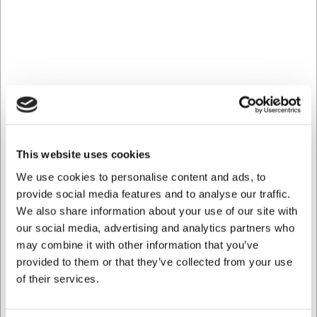
Ideel til buffeter, morgenmadsborde, brødservering og
præsentation af mindre fødevarer hvor et naturligt udtryk
ønskes.
Naturlige materialer møder praktisk
funktion
Kurvens brune farve og rattanlignende design giver et
autentisk og varmt udtryk, der skaber en hjemlig og
This website uses cookies
indbydende atmosfære ved serveringen. Dette gør kurven
særligt velegnet til steder, hvor man ønsker at fremhæve
We use cookies to personalise content and ads, to
et naturligt og rustikt udtryk. Den standardiserede 2/3 GN-
provide social media features and to analyse our traffic.
størrelse sikrer samtidig, at kurven nemt kan integreres i
We also share information about your use of our site with
eksisterende serveringssystemer.
our social media, advertising and analytics partners who
may combine it with other information that you’ve
Fleksibel præsentation med karakter
provided to them or that they’ve collected from your use
Med denne kurv får du mulighed for at præsentere mad
of their services.
på en måde, der skiller sig ud fra traditionelle
serveringsløsninger. Den er særligt velegnet til brød,