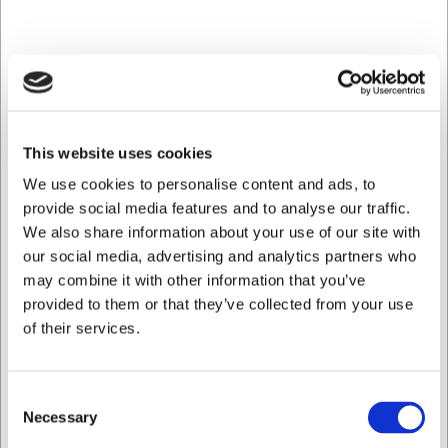
Ideel til serveringsområder, buffeter og
præsentationsdisplays, hvor både funktionalitet og visuel
appel er afgørende.
Naturlig elegance med praktisk formål
This website uses cookies
Det flettede design giver kurven en håndlavet karakter,
der tilfører varme til selv de mest moderne omgivelser. Den
We use cookies to personalise content and ads, to
lyse beige farve er neutral nok til at passe ind i forskellige
provide social media features and to analyse our traffic.
indretningsstile, samtidig med at den giver et blødt,
We also share information about your use of our site with
indbydende udtryk. Materialet er både holdbart og let at
our social media, advertising and analytics partners who
vedligeholde, hvilket gør kurven til et praktisk valg til
may combine it with other information that you’ve
daglig brug i travle miljøer.
provided to them or that they’ve collected from your use
Alsidighed i professionelle miljøer
of their services.
Med sin 2/3 GN-kompatible størrelse passer kurven
perfekt ind i standardiserede serveringskoncepter. Den
Consent
kan anvendes til servering af brød, frugt, emballerede
Necessary
Selection
snacks eller som en dekorativ opbevaringsløsning for
servietter og bestik. Højden på 10 cm giver god synlighed