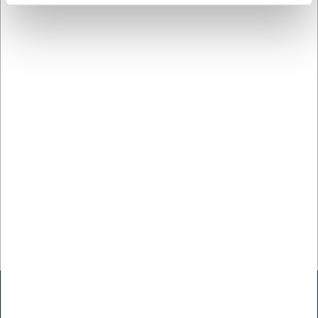
Du er altid velkommen til at kontakte vores kundeservice
på
web@hwl.dk
for yderligere info.
Ofte stillede spørgsmål
Kan kurven bruges til direkte kontakt med fødevarer?
Kontakt venligst kundeservice for specifik information om
fødevaresikkerhed og anbefalede anvendelser.
Hvordan vedligeholder jeg bedst min Weave-kurv?
For at bevare kurvens udseende og holdbarhed anbefales
det at tørre den af med en let fugtig klud og undgå at
nedsænke den i vand.
AI har hjulpet med teksten og derfor tages der forbehold
for fejl.
Kontakt