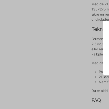
Med de 21 
135x275 mm
sikre en re
chokolader
Teknisk
Formen mål
2,6x2,6x1,
eller reng
kalkpletter
Med denne 
Profes
21 ide
Nem fr
Du er alti
FAQ