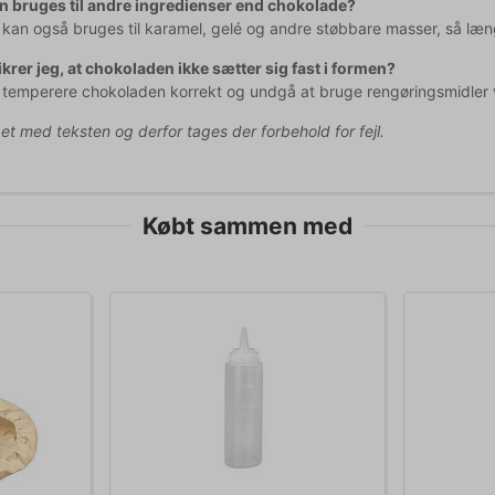
 bruges til andre ingredienser end chokolade?
 kan også bruges til karamel, gelé og andre støbbare masser, så læ
krer jeg, at chokoladen ikke sætter sig fast i formen?
t temperere chokoladen korrekt og undgå at bruge rengøringsmidler v
pet med teksten og derfor tages der forbehold for fejl.
Købt sammen med