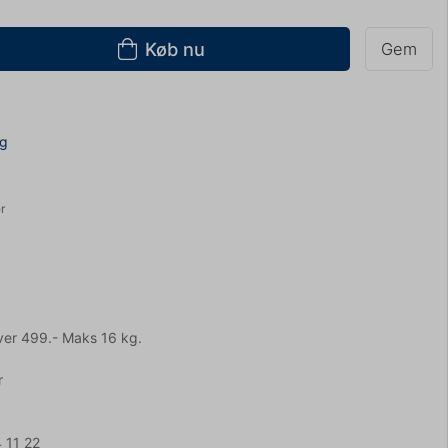
Køb nu
Gem
ng
r
ver 499.- Maks 16 kg.
r
 11 22