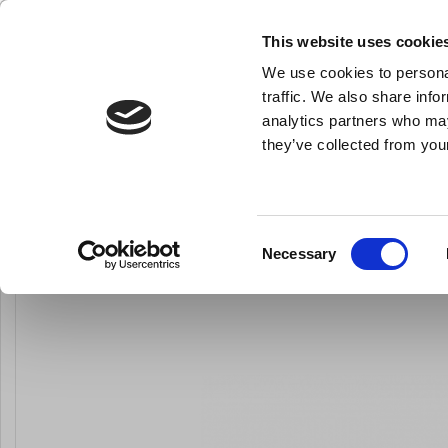
KLUB LARSEN TILMELDING
NY ERHVERVSKUNDE
This website uses cookie
We use cookies to personal
- Køkkenudstyr til professionelle og entus
traffic. We also share info
analytics partners who may
they’ve collected from your
Knive & Strygestål
Bageudstyr
Køkkenredskaber
Du er her:
Forside
Bageudstyr
Chokoladeudstyr
Chokoladef
Consent
Necessary
Selection