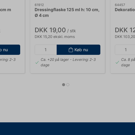
61912
64457
5cm m
Dressingflaske 125 ml h: 10 cm,
Dekoratio
Ø 4 cm
DKK 19,00
DKK 1
k
/ stk
DKK 15,20 ekskl. moms
DKK 103,20
b nu
Køb nu
ring: 2-3
Ca. +20 på lager
- Levering: 2-3
Ca. 8 på
dage
dage