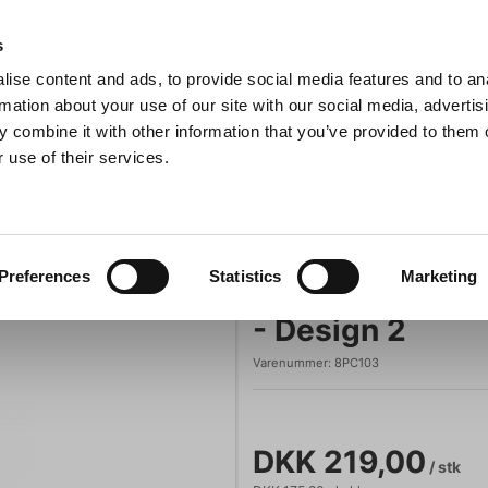
Anmeldelser
s
ise content and ads, to provide social media features and to an
iaster
Søg
rmation about your use of our site with our social media, advertis
 combine it with other information that you’ve provided to them o
 use of their services.
Gryder & Pander
Grill
Køkkenmaskiner
Kokketøj
T
Chokoladeform 21 stk 26x26mm H13mm 10 gr - Design 2
orme
Pavoni
Preferences
Statistics
Marketing
Chokoladeform
- Design 2
Varenummer:
8PC103
DKK 219,00
/ stk