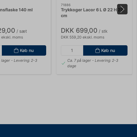
71886
nsflaske 140 ml
Trykkoger Lacor 6 L Ø 22 H 22
cm
29,00
DKK 699,00
/ sæt
/ stk
 ekskl. moms
DKK 559,20 ekskl. moms
Køb nu
Køb nu
 lager
- Levering: 2-3
Ca. 7 på lager
- Levering: 2-3
dage