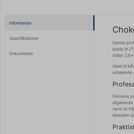
Information
Choko
Specifikationer
Denne prof
plads til 2
Dokumenter
måler 2,6x2
Ideel til b
udseende 
Profess
Formens po
afgørende 
nemt at fr
desuden si
Praktis