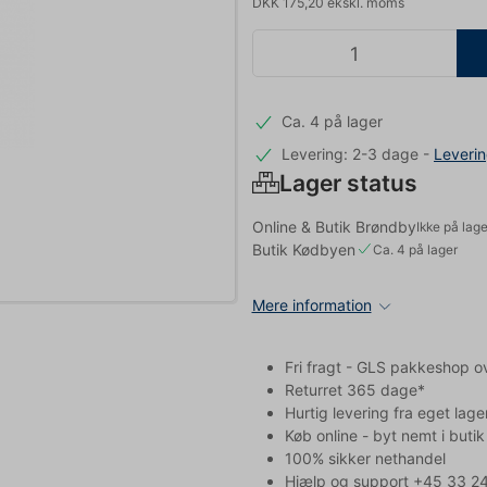
DKK 175,20 ekskl. moms
Ca. 4 på lager
Levering: 2-3 dage
-
Leveri
Lager status
Online & Butik Brøndby
Ikke på lage
Butik Kødbyen
Ca. 4 på lager
Mere information
Fri fragt - GLS pakkeshop o
Returret 365 dage*
Hurtig levering fra eget lage
Køb online - byt nemt i butik
100% sikker nethandel
Hjælp og support +45 33 24