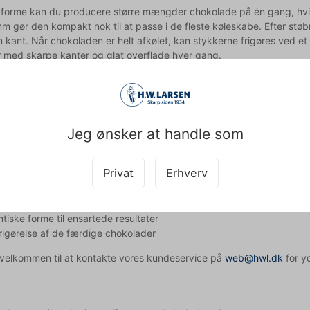
forme kan du producere større mængder chokolade på én gang, hvil
 gør den kompakt nok til at passe i de fleste køleskabe. Efter stø
n kant. Når chokoladen er helt afkølet, kan stykkerne frigøres ved et
 med skarpe kanter og glat overflade hver gang.
e specifikationer og vedligeholdelse
er 135x275 mm med en højde på 13 mm, hvilket gør den nem at opbe
3 cm og rummer præcis 10 gram chokolade. For at bevare formens 
Jeg ønsker at handle som
øringsmidler, da disse kan efterlade rester der påvirker chokoladens
.
Privat
Erhverv
chokoladeform fra Pavoni får du:
sionel kvalitet i holdbart polycarbonat
ntiske forme til ensartede resultater
igørelse af de færdige chokolader
d velkommen til at kontakte vores kundeservice på
web@hwl.dk
for yd