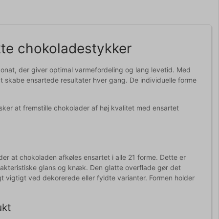
kte chokoladestykker
bonat, der giver optimal varmefordeling og lang levetid. Med
at skabe ensartede resultater hver gang. De individuelle forme
ker at fremstille chokolader af høj kvalitet med ensartet
r at chokoladen afkøles ensartet i alle 21 forme. Dette er
rakteristiske glans og knæk. Den glatte overflade gør det
 vigtigt ved dekorerede eller fyldte varianter. Formen holder
ukt