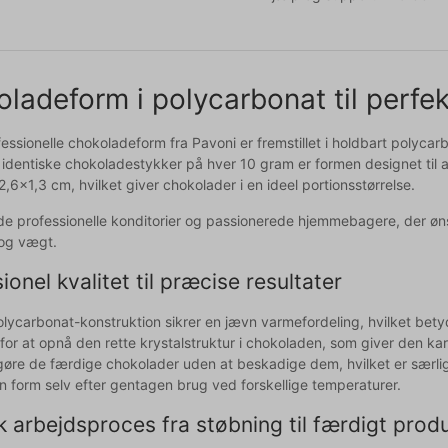
ladeform i polycarbonat til perfe
essionelle chokoladeform fra Pavoni er fremstillet i holdbart polycar
1 identiske chokoladestykker på hver 10 gram er formen designet til 
,6x1,3 cm, hvilket giver chokolader i en ideel portionsstørrelse.
åde professionelle konditorier og passionerede hjemmebagere, der øns
og vægt.
ionel kvalitet til præcise resultater
lycarbonat-konstruktion sikrer en jævn varmefordeling, hvilket betyde
for at opnå den rette krystalstruktur i chokoladen, som giver den ka
igøre de færdige chokolader uden at beskadige dem, hvilket er særligt
n form selv efter gentagen brug ved forskellige temperaturer.
k arbejdsproces fra støbning til færdigt prod