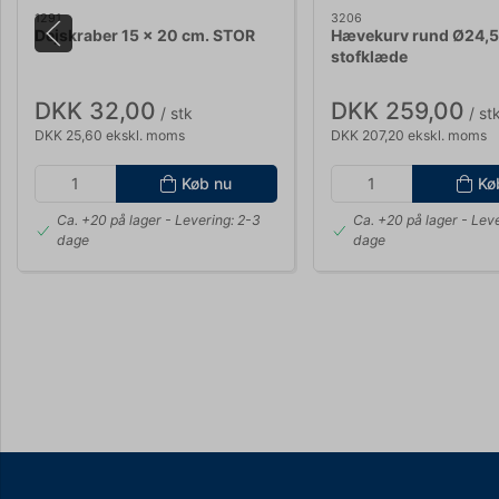
1291
3206
Dejskraber 15 x 20 cm. STOR
Hævekurv rund Ø24,
stofklæde
DKK 32,00
DKK 259,00
/ stk
/ st
DKK 25,60 ekskl. moms
DKK 207,20 ekskl. moms
Køb nu
Kø
Ca. +20 på lager
- Levering: 2-3
Ca. +20 på lager
- Leve
dage
dage