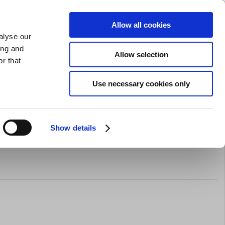
GAVEKORT
INSPIRATION
PRIVAT
ERHVERV
Allow all cookies
alyse our
Indkøbskurv (0)
Gratis levering ved DKK 499
LOG IND
ing and
Allow selection
r that
il servering
Barudstyr
Tilbud
Brands
Slibning
Use necessary cookies only
Show details
 21 stk 26x26mm H13mm 10 gr