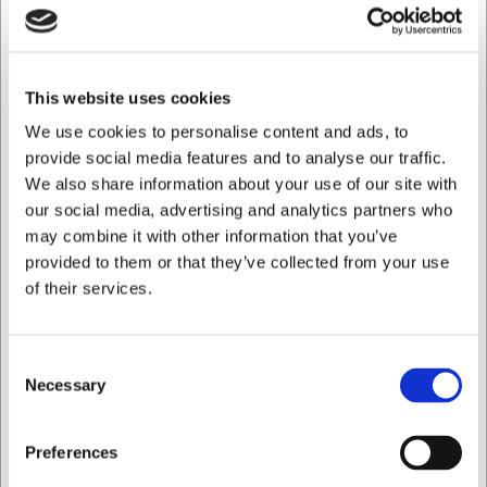
eller ujævnheder. Den velafbalancerede konstruktion
minimerer håndledstræthed ved længere tids brug, hvilket
er særligt værdifuldt under travle produktionsperioder.
Gaflen er nem at rengøre og kan tåle gentagen brug,
This website uses cookies
hvilket gør den til et pålideligt værktøj i enhver
chokoladeproduktion.
We use cookies to personalise content and ads, to
provide social media features and to analyse our traffic.
Tekniske specifikationer
We also share information about your use of our site with
our social media, advertising and analytics partners who
Schneider chokoladegaflen er fremstillet af
fødevaregodkendt rustfrit stål med et håndtag i sort ABS-
may combine it with other information that you’ve
plast. Den runde gaffeldel måler præcist 20 mm i diameter,
provided to them or that they’ve collected from your use
hvilket gør den perfekt til mindre konfektstykker. Designet
of their services.
kombinerer funktionalitet med ergonomi, så du kan
arbejde længe uden ubehag. Den rustfrie stålkonstruktion
sikrer, at gaflen ikke reagerer med chokoladen og dermed
Consent
bevarer den rene smag.
Necessary
Selection
Med Schneider chokoladegaflen får du:
Jeg ønsker at handle som
Præcis håndtering af små chokoladestykker
Preferences
Jævn og professionel chokoladeoverflade